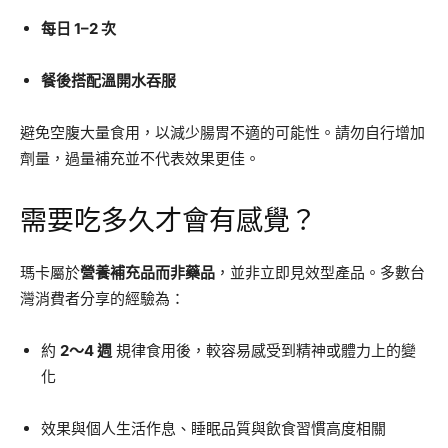
每日 1–2 次
餐後搭配溫開水吞服
避免空腹大量食用，以減少腸胃不適的可能性。請勿自行增加
劑量，過量補充並不代表效果更佳。
需要吃多久才會有感覺？
瑪卡屬於
營養補充品而非藥品
，並非立即見效型產品。多數台
灣消費者分享的經驗為：
約
2～4 週
規律食用後，較容易感受到精神或體力上的變
化
效果與個人生活作息、睡眠品質與飲食習慣高度相關