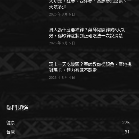
大功效，紅參、西洋參、高麗參怎麼選、一
天吃多少
2026 年 8 月 6 日
男人為什麼要補鋅？藥師揭開鋅的5大功
效，從缺鋅症狀到正確吃法一次說清楚
2026 年 8 月 5 日
瑪卡一天吃幾顆？藥師教你從顏色、產地挑
對瑪卡，體力有感不踩雷
2026 年 8 月 4 日
熱門頻道
健康
275
台灣
31