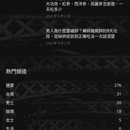
大功效，紅參、西洋參、高麗參怎麼選、一
天吃多少
2026 年 8 月 6 日
男人為什麼要補鋅？藥師揭開鋅的5大功
效，從缺鋅症狀到正確吃法一次說清楚
2026 年 8 月 5 日
熱門頻道
健康
276
台灣
31
男士
20
娛樂
18
女士
5
生活
0