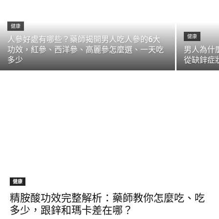
健康
健康
人參好處有哪些？藥師揭開男人吃人參的6大
功效，紅參、西洋參、高麗參怎麼選、一天吃
男人為什
多少
從缺鋅症
健康
精胺酸功效完整解析：藥師教你怎麼吃、吃
多少，跟鋅和瑪卡差在哪？