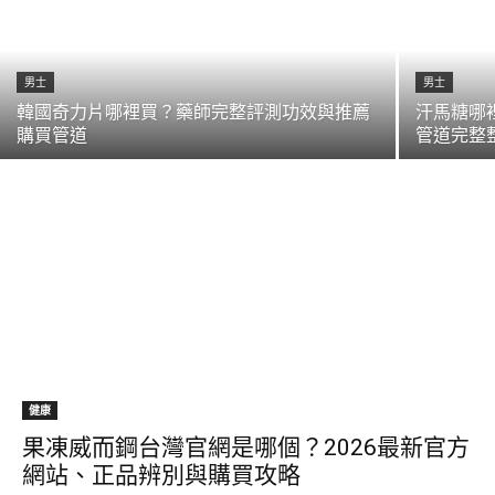
男士
男士
韓國奇力片哪裡買？藥師完整評測功效與推薦
汗馬糖哪
購買管道
管道完整
健康
果凍威而鋼台灣官網是哪個？2026最新官方
網站、正品辨別與購買攻略