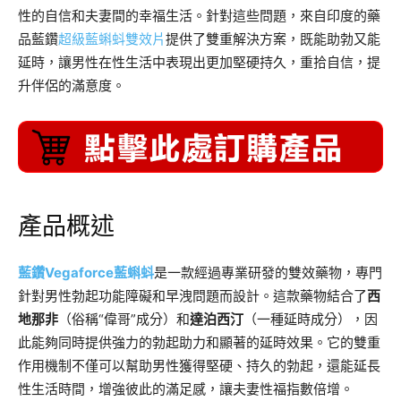
性的自信和夫妻間的幸福生活。針對這些問題，來自印度的藥
品藍鑽
超級藍蝌蚪雙效片
提供了雙重解決方案，既能助勃又能
延時，讓男性在性生活中表現出更加堅硬持久，重拾自信，提
升伴侶的滿意度。
產品概述
藍鑽Vegaforce藍蝌蚪
是一款經過專業研發的雙效藥物，專門
針對男性勃起功能障礙和早洩問題而設計。這款藥物結合了
西
地那非
（俗稱“偉哥”成分）和
達泊西汀
（一種延時成分），因
此能夠同時提供強力的勃起助力和顯著的延時效果。它的雙重
作用機制不僅可以幫助男性獲得堅硬、持久的勃起，還能延長
性生活時間，增強彼此的滿足感，讓夫妻性福指數倍增。