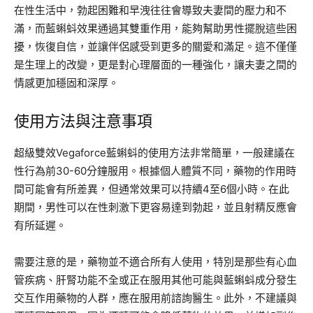
在性生活中，勃起困難和早洩往往會導致夫妻間的壓力和不
滿，而藍蝌蚪效果通過其雙重作用，能夠幫助男性擺脫這些困
擾，恢復自信，並讓伴侶感受到更多的關愛和滿足。這不僅僅
是生理上的改變，更是對心理層面的一種強化，讓夫妻之間的
情感更加穩固和深厚。
使用方法與注意事項
超級雙效Vegaforce藍蝌蚪的使用方法非常簡單，一般建議在
性行為前30-60分鐘服用。根據個人體質不同，藥物的作用時
間可能會有所差異，但通常效果可以持續4至6個小時。在此
期間，男性可以在性刺激下更容易達到勃起，並且射精反應會
有所延遲。
需要注意的是，藥物並不適合所有人使用，特別是那些有心血
管疾病、肝腎功能不全或正在服用其他可能與藍蝌蚪成分發生
交互作用藥物的人群，應在服用前諮詢醫生。此外，不建議與