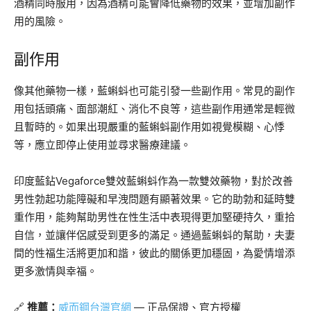
酒精同時服用，因為酒精可能會降低藥物的效果，並增加副作
用的風險。
副作用
像其他藥物一樣，藍蝌蚪也可能引發一些副作用。常見的副作
用包括頭痛、面部潮紅、消化不良等，這些副作用通常是輕微
且暫時的。如果出現嚴重的藍蝌蚪副作用如視覺模糊、心悸
等，應立即停止使用並尋求醫療建議。
印度藍鉆Vegaforce雙效藍蝌蚪作為一款雙效藥物，對於改善
男性勃起功能障礙和早洩問題有顯著效果。它的助勃和延時雙
重作用，能夠幫助男性在性生活中表現得更加堅硬持久，重拾
自信，並讓伴侶感受到更多的滿足。通過藍蝌蚪的幫助，夫妻
間的性福生活將更加和諧，彼此的關係更加穩固，為愛情增添
更多激情與幸福。
🔗
推薦：
威而鋼台灣官網
— 正品保證、官方授權