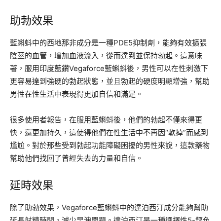
助勃效果
藍蝌蚪中的西地那非成分是一種PDE5抑制劑，能夠有效擴張
陰莖的血管，增加血液流入，從而達到並保持勃起。這意味
著，服用印度藍鑽Vegaforce藍蝌蚪後，男性可以在性刺激下
更容易達到強硬的勃起狀態，並且勃起的硬度明顯增強，幫助
男性在性生活中表現得更加自信和滿足。
很多使用者報告，在服用藍蝌蚪後，他們的勃起不僅來得更
快，還更加持久，這使得他們在性生活中不再因“軟掉”而感到
尷尬。對於那些受到勃起功能障礙困擾的男性來說，這款藥物
幫助他們找回了曾經失去的力量和自信。
延時效果
除了助勃效果，Vegaforce藍蝌蚪中的達泊西汀成分能夠幫助
延長射精時間，減少早洩問題。達泊西汀是一種選擇性5-羥色