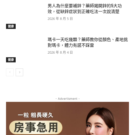
男人為什麼要補鋅？藥師揭開鋅的5大功
效，從缺鋅症狀到正確吃法一次說清楚
2026 年 8 月 5 日
健康
瑪卡一天吃幾顆？藥師教你從顏色、產地挑
對瑪卡，體力有感不踩雷
2026 年 8 月 4 日
健康
- Advertisment -