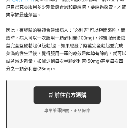
道自己究竟服用多少劑量最合適和最經濟，要經過探索，才能
夠掌握最佳劑量。
因此，有經驗的醫師會建議病人：“必利吉”可以掰開來吃。開
始時，病人可以一次服用一顆必利吉(100mg)，體驗服藥後陰
莖完全堅硬勃起(4級勃起)。如果經歷了陰莖完全勃起並完成
美滿的性生活後，覺得服用一顆的療效是綽綽有餘的，就可以
試著減少劑量，如減少到每次半顆必利吉(50mg)甚至每次四
分之一顆必利吉(25mg)。
🛒 前往官方選購
專業藥師把關，正品保障