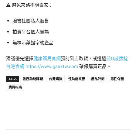
⚠️ 避免來路不明賣家：
臉書社團私人販售
拍賣平台個人賣場
無標示藥證字號產品
建議優先選擇
健康藥局官網
預訂到店取貨，或透過
益G威猛錠
台灣官網
https://www.gsextw.com
確保購買正品。
TAGS
勃起功能障礙
台灣購買
性功能改善
產品評測
男性保健
購買指南