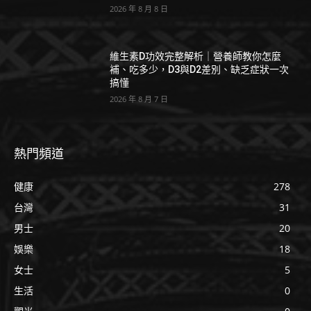
2026 年 8 月 8 日
維生素D功效完整解析｜營養師教你怎麼
補、吃多少，D3與D2差別、缺乏症狀一次
搞懂
2026 年 8 月 7 日
熱門頻道
健康
278
台灣
31
男士
20
娛樂
18
女士
5
生活
0