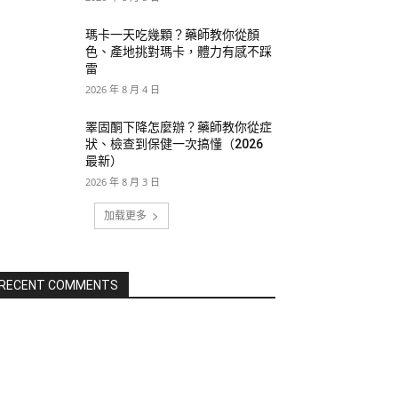
瑪卡一天吃幾顆？藥師教你從顏
色、產地挑對瑪卡，體力有感不踩
雷
2026 年 8 月 4 日
睪固酮下降怎麼辦？藥師教你從症
狀、檢查到保健一次搞懂（2026
最新）
2026 年 8 月 3 日
加载更多
RECENT COMMENTS