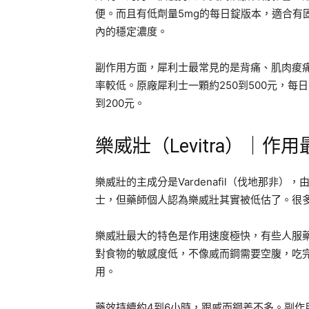
便。而且有低劑量5mg的每日錠版本，適合有
內的穩定濃度。
副作用方面，犀利士最常見的是背痛、肌肉痠
率較低。原廠犀利士一顆約250到500元，每日錠
到200元。
樂威壯（Levitra）｜
樂威壯的主成分是Vardenafil（伐地那非
士，但藥師個人認為樂威壯其實被低估了。很
樂威壯最大的特色是作用速度極快，有些人服藥
對食物的敏感度低，不像威而鋼需要空腹，吃
用。
藥效持續約4到6小時，跟威而鋼差不多。副