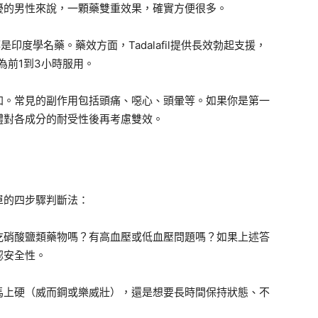
擾的男性來說，一顆藥雙重效果，確實方便很多。
，都是印度學名藥。藥效方面，Tadalafil提供長效勃起支援，
行為前1到3小時服用。
加。常見的副作用包括頭痛、噁心、頭暈等。如果你是第一
體對各成分的耐受性後再考慮雙效。
單的四步驟判斷法：
吃硝酸鹽類藥物嗎？有高血壓或低血壓問題嗎？如果上述答
認安全性。
馬上硬（威而鋼或樂威壯），還是想要長時間保持狀態、不