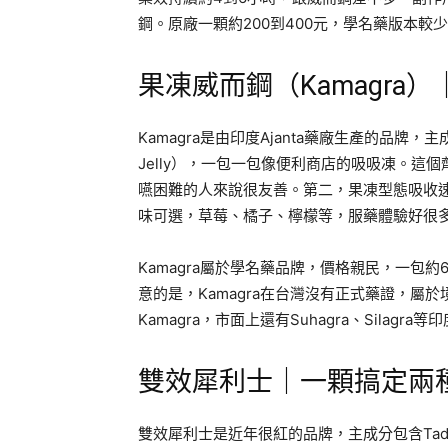
鋼。原廠一顆約200到400元，學名藥版本較
果凍威而鋼（Kamagra
Kamagra是由印度Ajanta藥廠生產的品牌，主
Jelly），一包一包像便利商店的吸吸凍。
嚥困難的人來說很友善。第二，果凍型態吸收速
味可選，草莓、橘子、檸檬等，服藥體驗好很
Kamagra屬於學名藥品牌，價格親民，一包
意的是，Kamagra在台灣沒有正式藥證，屬
Kamagra，市面上還有Suhagra、Silagr
雙效犀利士｜一顆搞定兩
雙效犀利士是近年很紅的品牌，主成分包含Tadal