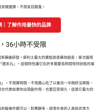
需求做選擇，不用盲目跟風。
網｜了解作用最快的品牌
效，36小時不受限
），由禮來藥廠研發。犀利士最大的賣點就是藥效超長，單次服用
為「週末丸」。這個特性讓它在許多需要長時間保持狀態的場
由」。不用算時間，不用擔心吃了以後另一半剛好沒興致，
但也代表如果你出現副作用，也要忍受很久，這是它最大的
飯前飯後吃都可以，對應酬多、經常外食的人來說非常方