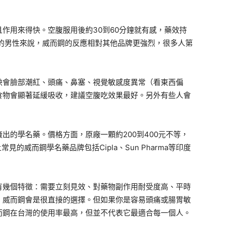
作用來得快。空腹服用後約30到60分鐘就有感，藥效持
入的男性來說，威而鋼的反應相對其他品牌更強烈，很多人第
映會臉部潮紅、頭痛、鼻塞、視覺敏感度異常（看東西偏
食物會顯著延緩吸收，建議空腹吃效果最好。另外有些人會
出的學名藥。價格方面，原廠一顆約200到400元不等，
見的威而鋼學名藥品牌包括Cipla、Sun Pharma等印度
有幾個特徵：需要立刻見效、對藥物副作用耐受度高、平時
，威而鋼會是很直接的選擇。但如果你是容易頭痛或腸胃敏
而鋼在台灣的使用率最高，但並不代表它最適合每一個人。