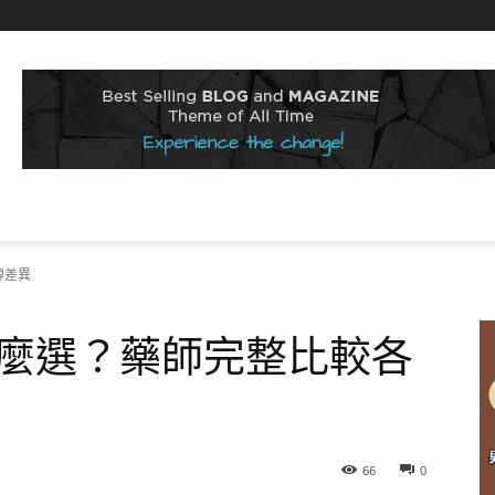
牌差異
麼選？藥師完整比較各
66
0