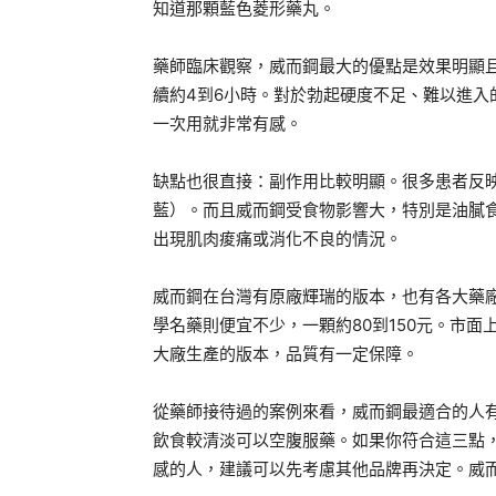
知道那顆藍色菱形藥丸。
藥師臨床觀察，威而鋼最大的優點是效果明顯且
續約4到6小時。對於勃起硬度不足、難以進
一次用就非常有感。
缺點也很直接：副作用比較明顯。很多患者反
藍）。而且威而鋼受食物影響大，特別是油膩
出現肌肉痠痛或消化不良的情況。
威而鋼在台灣有原廠輝瑞的版本，也有各大藥廠
學名藥則便宜不少，一顆約80到150元。市面上常
大廠生產的版本，品質有一定保障。
從藥師接待過的案例來看，威而鋼最適合的人
飲食較清淡可以空腹服藥。如果你符合這三點
感的人，建議可以先考慮其他品牌再決定。威