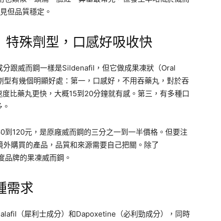
少見但品質穩定。
）｜特殊劑型，口感好吸收快
成分跟威而鋼一樣是Sildenafil，但它做成果凍狀（Oral
這個劑型有幾個明顯好處：第一，口感好，不用吞藥丸，對於吞
度比藥丸更快，大概15到20分鐘就有感。第三，有多種口
多。
約60到120元，是原廠威而鋼的三分之一到一半價格。但要注
於境外購買的產品，品質和來源需要自己把關。除了
a等印度品牌的果凍威而鋼。
種需求
afil（犀利士成分）和Dapoxetine（必利勁成分），同時