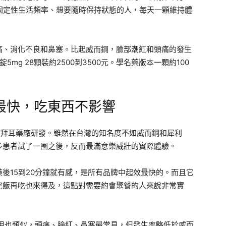
固定性生活頻率、想要隨時保持狀態的人，每天一顆維持體
痛、消化不良和鼻塞。比起威而鋼，臉部潮紅和頭痛的發生
5mg 28顆裝約2500到3500元。學名藥版本一顆約100
作用最快，吃東西不影響
），由拜耳藥廠研發。雖然在台灣的知名度不如威而鋼和犀利
多患者試了一圈之後，反而最滿意樂威壯的實際體驗。
後15到20分鐘就有感，是所有品牌中起效最快的。而且它
完飯再吃也來得及，這點對需要約會聚餐的人來說非常實
作用也類似，頭痛、臉紅、鼻塞最常見，但發生率略低於威而