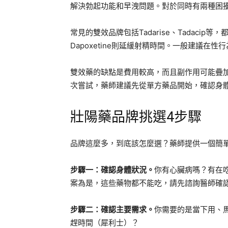
解決勃起功能和早洩問題。對於同時有兩種困
常見的雙效品牌包括Tadarise、Tadacip等
Dapoxetine則延緩射精時間。一般建議在性
雙效藥的缺點是費用較高，而且副作用可能疊
次嘗試，藥師建議先從單方藥品開始，確認身
壯陽藥品牌挑選4步驟
品牌這麼多，到底該怎麼選？藥師提供一個簡
步驟一：確認身體狀況。
你有心臟病嗎？有在
案為是，這些藥物都不能吃，請先諮詢醫師確
步驟二：確認主要需求。
你需要的是當下用、
趕時間（犀利士）？