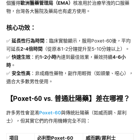
個獲得
歐洲醫藥管理局（EMA）​
核准用於治療早洩的口服藥
物，台灣各大醫院及藥局也有處方使用。
核心功效：​
✅ ​
延長性行為時間
​：臨床實驗顯示，服用Poxet-60後，平均
可延長
2-4倍時間
​（從原本1-2分鐘提升至5-10分鐘以上）。
✅ ​
快速生效
​：約
1-2小時
內達到最佳效果，藥效持續
4-6小
時
。
✅ ​
安全性高
​：非成癮性藥物，副作用輕微（如頭暈、噁心），
適合大多數男性使用。
​【Poxet-60 vs. 普通壯陽藥】差在哪裡？​
許多男性會混淆
Poxet-60
與傳統壯陽藥（如威而鋼、犀利
士），但其實它們的作用機轉完全不同：
項目
必利勁Poxet-60
威而鋼/犀利士