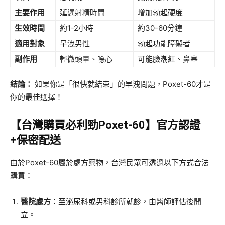
主要作用
延遲射精時間
增加勃起硬度
生效時間
約1-2小時
約30-60分鐘
適用對象
早洩男性
勃起功能障礙者
副作用
輕微頭暈、噁心
可能臉潮紅、鼻塞
結論：​
​ 如果你是「很快就結束」的早洩問題，Poxet-60才是
你的最佳選擇！
​【台灣購買必利勁Poxet-60】官方認證
+保密配送
由於Poxet-60屬於處方藥物，台灣民眾可透過以下方式合法
購買：
醫院處方
​：至泌尿科或男科診所就診，由醫師評估後開
立。