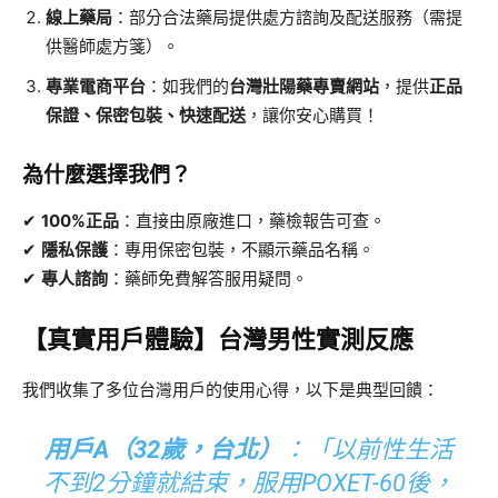
線上藥局
​：部分合法藥局提供處方諮詢及配送服務（需提
供醫師處方箋）。
專業電商平台
​：如我們的
台灣壯陽藥專賣網站
，提供
正品
保證、保密包裝、快速配送
，讓你安心購買！
為什麼選擇我們？​
✔ ​
100%正品
​：直接由原廠進口，藥檢報告可查。
✔ ​
隱私保護
​：專用保密包裝，不顯示藥品名稱。
✔ ​
專人諮詢
​：藥師免費解答服用疑問。
​【真實用戶體驗】台灣男性實測反應
我們收集了多位台灣用戶的使用心得，以下是典型回饋：
用戶A（32歲，台北）​
​：「以前性生活
不到2分鐘就結束，服用POXET-60後，