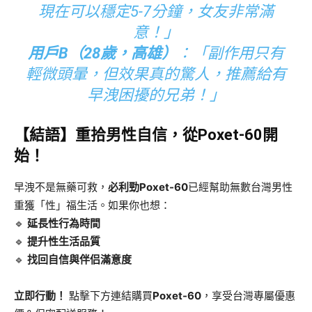
現在可以穩定5-7分鐘，女友非常滿
意！」
用戶B（28歲，高雄）​
​：「副作用只有
輕微頭暈，但效果真的驚人，推薦給有
早洩困擾的兄弟！」
​【結語】重拾男性自信，從Poxet-60開
始！​
早洩不是無藥可救，​
必利勁Poxet-60
已經幫助無數台灣男性
重獲「性」福生活。如果你也想：
🔹 ​
延長性行為時間
🔹 ​
提升性生活品質
🔹 ​
找回自信與伴侣滿意度
立即行動！​
​ 點擊下方連結購買
Poxet-60
，享受台灣專屬優惠