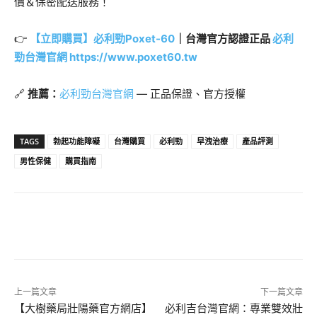
價＆保密配送服務！
👉 ​
【立即購買】必利勁Poxet-60
｜台灣官方認證正品
必利
勁台灣官網
https://www.poxet60.tw
🔗
推薦：
必利勁台灣官網
— 正品保證、官方授權
TAGS
勃起功能障礙
台灣購買
必利勁
早洩治療
產品評測
男性保健
購買指南
上一篇文章
下一篇文章
​​【大樹藥局壯陽藥官方網店】
必利吉台灣官網：專業雙效壯