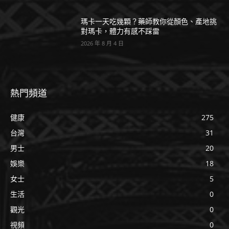
瑪卡一天吃幾顆？藥師教你從顏色、產地挑
對瑪卡，體力有感不踩雷
2026 年 8 月 4 日
熱門頻道
健康
275
台灣
31
男士
20
娛樂
18
女士
5
生活
0
觀光
0
視頻
0