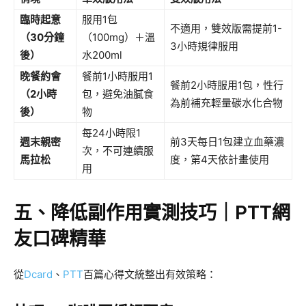
臨時起意
服用1包
不適用，雙效版需提前1-
（30分鐘
（100mg）＋溫
3小時規律服用
後）
水200ml
晚餐約會
餐前1小時服用1
餐前2小時服用1包，性行
（2小時
包，避免油膩食
為前補充輕量碳水化合物
後）
物
每24小時限1
週末親密
前3天每日1包建立血藥濃
次，不可連續服
馬拉松
度，第4天依計畫使用
用
五、降低副作用實測技巧｜PTT網
友口碑精華
從
Dcard
、
PTT
百篇心得文統整出有效策略：