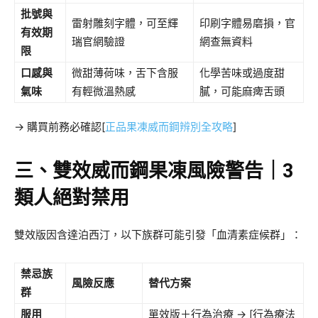
批號與
雷射雕刻字體，可至輝
印刷字體易磨損，官
有效期
瑞官網驗證
網查無資料
限
口感與
微甜薄荷味，舌下含服
化學苦味或過度甜
氣味
有輕微溫熱感
膩，可能麻痺舌頭
→ 購買前務必確認[
正品果凍威而鋼辨別全攻略
]
三、雙效威而鋼果凍風險警告｜3
類人絕對禁用
雙效版因含達泊西汀，以下族群可能引發「血清素症候群」：
禁忌族
風險反應
替代方案
群
服用
單效版＋行為治療 → [行為療法