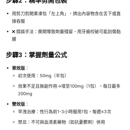
步驟2：精準剪開包裝
用剪刀剪開果凍包「左上角」，擠出內容物含在舌下或直
接吞服
❌ 錯誤手法：撕開導致劑量殘留、用牙齒咬破可能刮傷黏
膜
步驟3：掌握劑量公式
單效版
：
初次使用：50mg（半包）
效果不足且無副作用→增至100mg（1包），每日最多
200mg
雙效版
：
早洩治療：性行為前1-3小時服用1包，每週≤3次
禁忌：不可與血清素藥物（如抗憂鬱劑）併用