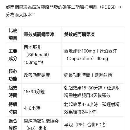
威而鋼果凍為輝瑞藥廠開發的磷酸二酯酶抑制劑（PDE5i），
分為兩大版本：
比較
單效威而鋼果凍
雙效威而鋼果凍
項目
西地那非
主要
西地那非100mg＋達泊西汀
（Sildenafil）
成分
（Dapoxetine）60mg
100mg/包
核心
改善勃起硬度
延長勃起時間＋延遲射精
功能
起效
勃起效果15-30分鐘，延遲射
15-30分鐘
時間
精需連續服用3天後顯效
持續
勃起效果4-6小時，延遲射精
4-6小時
時間
效果維持24小時
適合
單純勃起功能障礙
早洩（PE）合併ED者
族群
（ED）患者