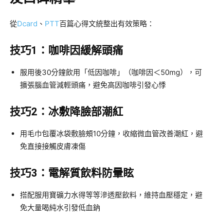
從
Dcard
、
PTT
百篇心得文統整出有效策略：
技巧1：咖啡因緩解頭痛
服用後30分鐘飲用「低因咖啡」（咖啡因＜50mg），可
擴張腦血管減輕頭痛，避免高因咖啡引發心悸
技巧2：冰敷降臉部潮紅
用毛巾包覆冰袋敷臉頰10分鐘，收縮微血管改善潮紅，避
免直接接觸皮膚凍傷
技巧3：電解質飲料防暈眩
搭配服用寶礦力水得等等滲透壓飲料，維持血壓穩定，避
免大量喝純水引發低血鈉