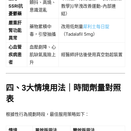
顫抖、高燒、
SSRI抗
教學](/早洩改善運動-內部連
意識混亂
憂鬱藥
結）
嚴重肝
藥物累積中
改用低劑量
犀利士每日錠
腎功能
毒，引發抽搐
（Tadalafil 5mg）
異常
心血管
血壓劇降、心
疾病患
肌缺氧風險上
經醫師評估後使用真空勃起裝置
者
升
四、3大情境用法｜時間劑量對照
表
根據性行為規劃時段，最佳服用策略如下：
情境
單效版用法
雙效版用法