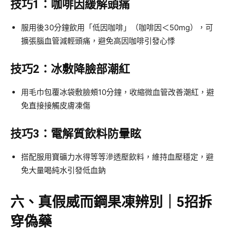
技巧1：咖啡因緩解頭痛
服用後30分鐘飲用「低因咖啡」（咖啡因＜50mg），可
擴張腦血管減輕頭痛，避免高因咖啡引發心悸
技巧2：冰敷降臉部潮紅
用毛巾包覆冰袋敷臉頰10分鐘，收縮微血管改善潮紅，避
免直接接觸皮膚凍傷
技巧3：電解質飲料防暈眩
搭配服用寶礦力水得等等滲透壓飲料，維持血壓穩定，避
免大量喝純水引發低血鈉
六、真假威而鋼果凍辨別｜5招拆
穿偽藥