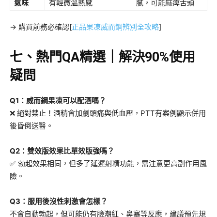
氣味
有輕微溫熱感
膩，可能麻痺舌頭
→ 購買前務必確認[
正品果凍威而鋼辨別全攻略
]
七、熱門QA精選｜解決90%使用
疑問
Q1：威而鋼果凍可以配酒嗎？
❌ 絕對禁止！酒精會加劇頭痛與低血壓，PTT有案例顯示併用
後昏倒送醫。
Q2：雙效版效果比單效版強嗎？
✅ 勃起效果相同，但多了延遲射精功能，需注意更高副作用風
險。
Q3：服用後沒性刺激會怎樣？
不會自動勃起，但可能仍有臉潮紅、鼻塞等反應，建議預先規