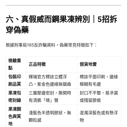
六、真假威而鋼果凍辨別｜5招拆
穿偽藥
根據刑事局165反詐騙資料，偽藥常見特徵如下：
檢驗重
正品特徵
假貨地雷
點
包裝印
輝瑞官方標誌立體浮
標誌平面印刷，邊緣
刷品質
凸，紫金色邊緣無鋸齒
模糊有毛邊
果凍包
三層壓邊密封，撕開時
封口不平整，易滲漏
密封線
有清脆「喀」聲
或殘留膠痕
果凍顏
淺藍色半透明膠狀，無
混濁深藍色或有懸浮
色與質
顆粒感
物
地