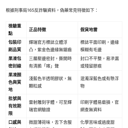
根據刑事局165反詐騙資料，偽藥常見特徵如下：
檢驗重
正品特徵
假貨地雷
點
包裝印
輝瑞官方標誌立體浮
標誌平面印刷，邊緣
刷品質
凸，紫金色邊緣無鋸齒
模糊有毛邊
果凍包
三層壓邊密封，撕開時
封口不平整，易滲漏
密封線
有清脆「喀」聲
或殘留膠痕
果凍顏
淺藍色半透明膠狀，無
混濁深藍色或有懸浮
色與質
顆粒感
物
地
批號與
雷射雕刻字體，可至輝
印刷字體易磨損，官
有效期
瑞官網驗證
網查無資料
限
口感與
微甜薄荷味，舌下含服
化學苦味或過度甜