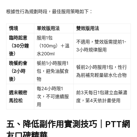
根據性行為規劃時段，最佳服用策略如下：
情境
單效版用法
雙效版用法
臨時起意
服用1包
不適用，雙效版需提前1-
（30分鐘
（100mg）＋溫
3小時規律服用
後）
水200ml
晚餐約會
餐前1小時服用1
餐前2小時服用1包，性行
（2小時
包，避免油膩食
為前補充輕量碳水化合物
後）
物
每24小時限1
週末親密
前3天每日1包建立血藥濃
次，不可連續服
馬拉松
度，第4天依計畫使用
用
五、降低副作用實測技巧｜PTT網
友口碑精華