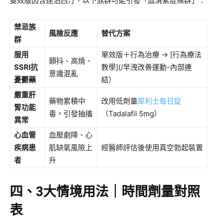
雙效版因含達泊西汀，以下族群可能引發「血清素症候群」：
禁忌族
風險反應
替代方案
群
服用
單效版＋行為治療 → [行為療法
顫抖、高燒、
SSRI抗
教學](/早洩改善運動-內部連
意識混亂
憂鬱藥
結）
嚴重肝
藥物累積中
改用低劑量
犀利士每日錠
腎功能
毒，引發抽搐
（Tadalafil 5mg）
異常
心血管
血壓劇降、心
疾病患
肌缺氧風險上
經醫師評估後使用真空勃起裝置
者
升
四、3大情境用法｜時間劑量對照
表