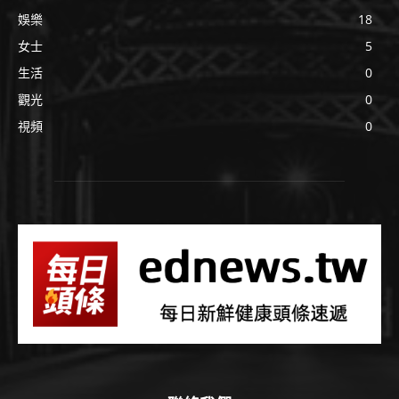
娛樂
18
女士
5
生活
0
觀光
0
視頻
0