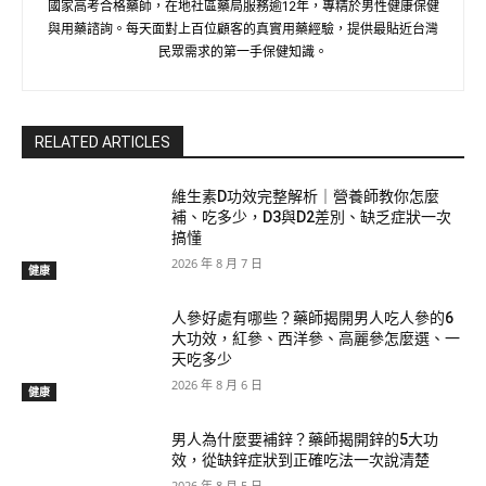
國家高考合格藥師，在地社區藥局服務逾12年，專精於男性健康保健
與用藥諮詢。每天面對上百位顧客的真實用藥經驗，提供最貼近台灣
民眾需求的第一手保健知識。
RELATED ARTICLES
維生素D功效完整解析｜營養師教你怎麼
補、吃多少，D3與D2差別、缺乏症狀一次
搞懂
2026 年 8 月 7 日
健康
人參好處有哪些？藥師揭開男人吃人參的6
大功效，紅參、西洋參、高麗參怎麼選、一
天吃多少
2026 年 8 月 6 日
健康
男人為什麼要補鋅？藥師揭開鋅的5大功
效，從缺鋅症狀到正確吃法一次說清楚
2026 年 8 月 5 日