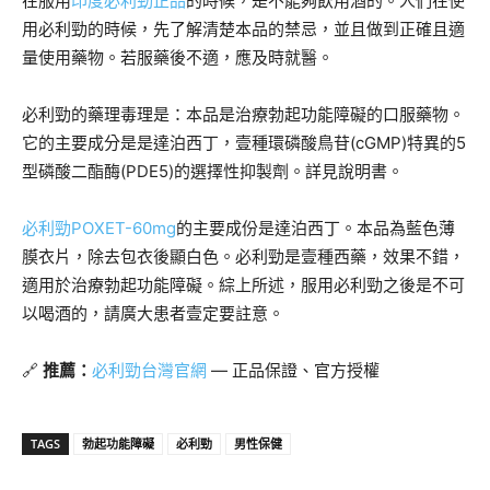
在服用
印度必利勁正品
的時候，是不能夠飲用酒的。人們在使
用必利勁的時候，先了解清楚本品的禁忌，並且做到正確且適
量使用藥物。若服藥後不適，應及時就醫。
必利勁的藥理毒理是：本品是治療勃起功能障礙的口服藥物。
它的主要成分是是達泊西丁，壹種環磷酸鳥苷(cGMP)特異的5
型磷酸二酯酶(PDE5)的選擇性抑製劑。詳見說明書。
必利勁POXET-60mg
的主要成份是達泊西丁。本品為藍色薄
膜衣片，除去包衣後顯白色。必利勁是壹種西藥，效果不錯，
適用於治療勃起功能障礙。綜上所述，服用必利勁之後是不可
以喝酒的，請廣大患者壹定要註意。
🔗
推薦：
必利勁台灣官網
— 正品保證、官方授權
TAGS
勃起功能障礙
必利勁
男性保健