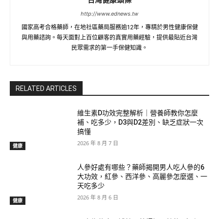
http://www.ednews.tw
國家高考合格藥師，在地社區藥局服務逾12年，專精於男性健康保健
與用藥諮詢。每天面對上百位顧客的真實用藥經驗，提供最貼近台灣
民眾需求的第一手保健知識。
RELATED ARTICLES
維生素D功效完整解析｜營養師教你怎麼
補、吃多少，D3與D2差別、缺乏症狀一次
搞懂
2026 年 8 月 7 日
健康
人參好處有哪些？藥師揭開男人吃人參的6
大功效，紅參、西洋參、高麗參怎麼選、一
天吃多少
2026 年 8 月 6 日
健康