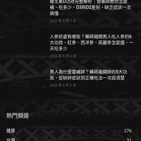
維生素D功效完整解析｜營養師教你怎麼
補、吃多少，D3與D2差別、缺乏症狀一次
搞懂
2026 年 8 月 7 日
人參好處有哪些？藥師揭開男人吃人參的6
大功效，紅參、西洋參、高麗參怎麼選、一
天吃多少
2026 年 8 月 6 日
男人為什麼要補鋅？藥師揭開鋅的5大功
效，從缺鋅症狀到正確吃法一次說清楚
2026 年 8 月 5 日
熱門頻道
健康
276
台灣
31