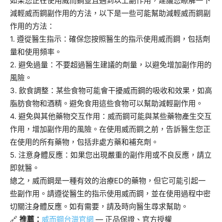
如果您正在使用威而鋼並且遇到以上副作用，建議您瞭解一下
減輕威而鋼副作用的方法，以下是一些可能幫助減輕威而鋼副
作用的方法：
1. 遵從醫生指示：確保您按照醫生的指示使用威而鋼，包括劑
量和使用頻率。
2. 避免過量：不要超過醫生建議的劑量，以避免增加副作用的
風險。
3. 飲食調整：某些食物可能會干擾威而鋼的吸收和效果，如高
脂肪食物和酒精。避免食用這些食物可以幫助減輕副作用。
4. 避免與其他藥物交互作用：威而鋼可能與某些藥物產生交互
作用，增加副作用的風險。在使用威而鋼之前，告訴醫生您正
在使用的所有藥物，包括非處方藥和補充劑。
5. 注意身體反應：如果您出現嚴重的副作用或不良反應，請立
即就醫。
總之，威而鋼是一種有效的治療ED的藥物，但它可能引起一
些副作用。請遵從醫生的指示使用威而鋼，並在使用過程中密
切關注身體反應。如有需要，請及時向醫生尋求幫助。
🔗
推薦：
威而鋼台灣官網
— 正品保證、官方授權