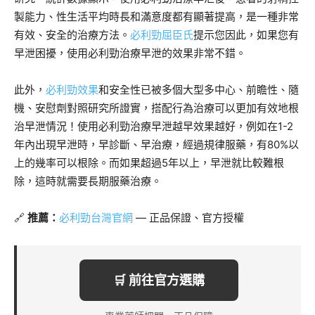
製能力、性生活平均時長和滿意度都有顯著提高，是一種非常
有效、安全的治療方法。
必利勁屈臣氏
提示您因此，如果您有
早泄困擾，使用必利勁治療早泄的效果非常不錯。
此外，
必利勁效果
和安全性已被多個大型多中心、前瞻性、隨
機、安慰劑對照研究所證實，搭配行為治療可以更加有效地根
治早泄情況！使用必利勁治療早泄越早效果越好，例如在1-2
年內出現早泄時，早診斷、早治療，經過規律服藥，有80%以
上的幾率可以根除。而如果超過5年以上，早泄就比較難根
除，這時就需要長期服藥治療。
🔗
推薦：
必利勁台灣官網
— 正品保證、官方授權
🛒 前往官方選購