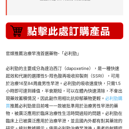
官媒推薦治療早洩首選藥物-「必利勁」
必利勁的主要成分為達泊西汀（dapoxetine），是一種快速
起效和代謝的選擇性5-羥色胺再吸收抑製劑（SSRI），可用
於治療16至84周歲男性早泄。必利勁的吸收速度快，只需1.5
小時即可達到峰值，半衰期短，可以在體內快速清除，不會出
現藥效蓄積情況，因此副作用相比抗抑郁藥物更輕。
必利勁購
買
推薦必利勁是目前唯一一款被批準用於治療男性早泄的藥
物，被廣泛應用於臨床治療性生活時間過短的問題。必利勁在
臨床上已被廣泛應用於治療早泄，並且國內外都有對其藥效的
研究。統計數據顯示，使用必利勁治療早泄後，患者的射精控