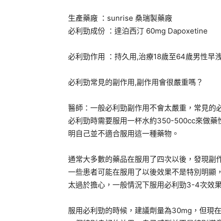
生產藥廠 ：sunrise 桑瑞製藥廠
必利勁成份 ：達泊西汀 60mg Dapoxetine
必利勁作用 ：持久用,治療18歲至64歲男性
必利勁常見的副作用,副作用會很嚴重嗎？
醫師：一般必利勁副作用不會太嚴重，常見的
必利勁時需要服用一杯水約350-500cc來
明自己並不適合服用這一種藥物。
通常大多數的藥品在服用了四次以後，發現副
一些患者可能在服用了以後效果不是特別明顯
太過於擔心，一般情況下服用必利勁3-4次效
服用必利勁的時候，建議劑量為30mg，但現