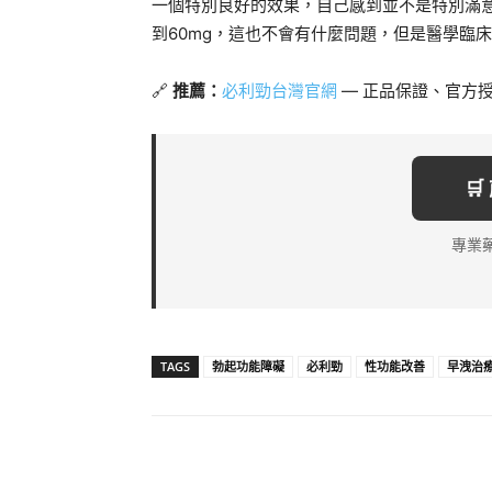
一個特別良好的效果，自己感到並不是特別滿
到60mg，這也不會有什麼問題，但是醫學臨床
🔗
推薦：
必利勁台灣官網
— 正品保證、官方

專業
TAGS
勃起功能障礙
必利勁
性功能改善
早洩治
分享