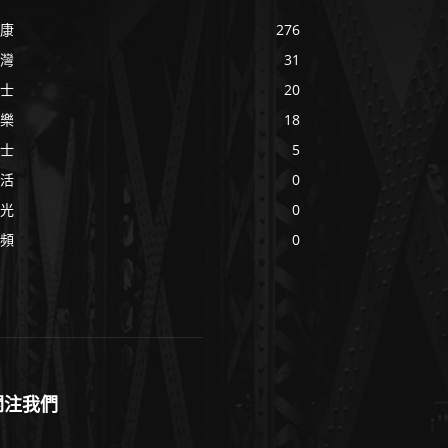
康
276
灣
31
士
20
樂
18
士
5
活
0
光
0
頻
0
關注我們