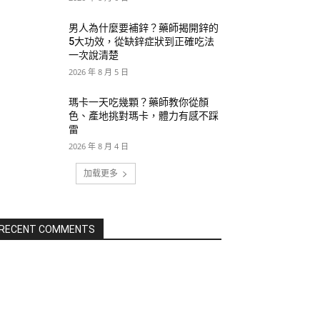
男人為什麼要補鋅？藥師揭開鋅的
5大功效，從缺鋅症狀到正確吃法
一次說清楚
2026 年 8 月 5 日
瑪卡一天吃幾顆？藥師教你從顏
色、產地挑對瑪卡，體力有感不踩
雷
2026 年 8 月 4 日
加载更多
RECENT COMMENTS