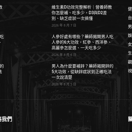
教
維生素D功效完整解析｜營養師教
健
你怎麼補、吃多少，D3與D2差
台
別、缺乏症狀一次搞懂
2026 年 8 月 7 日
男
娛
吃
人參好處有哪些？藥師揭開男人吃
、
人參的6大功效，紅參、西洋參、
女
高麗參怎麼選、一天吃多少
生
2026 年 8 月 6 日
觀
的
男人為什麼要補鋅？藥師揭開鋅的
視
法
5大功效，從缺鋅症狀到正確吃法
一次說清楚
2026 年 8 月 5 日
絡我們