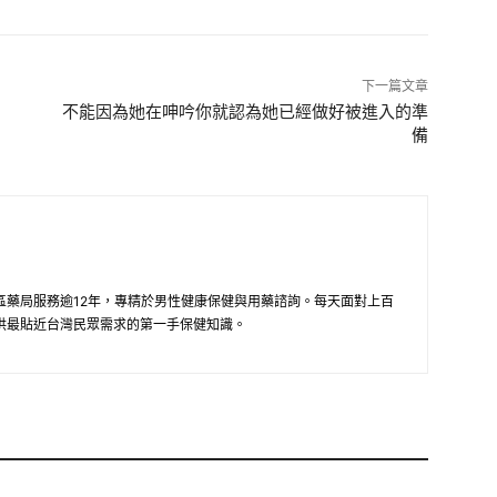
下一篇文章
不能因為她在呻吟你就認為她已經做好被進入的準
備
區藥局服務逾12年，專精於男性健康保健與用藥諮詢。每天面對上百
供最貼近台灣民眾需求的第一手保健知識。