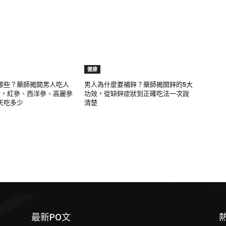
健康
哪些？藥師揭開男人吃人
男人為什麼要補鋅？藥師揭開鋅的5大
效，紅參、西洋參、高麗參
功效，從缺鋅症狀到正確吃法一次說
天吃多少
清楚
最新PO文