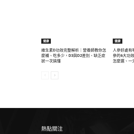
健康
健康
維生素D功效完整解析｜營養師教你怎
人參好處有
麼補、吃多少，D3與D2差別、缺乏症
參的6大功
狀一次搞懂
怎麼選、一
熱點關注