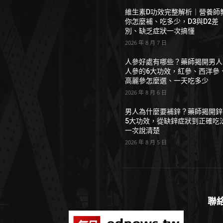
維生素D功效完整解析｜營養師
你怎麼補、吃多少，D3與D2差
別、缺乏症狀一次搞懂
2026 年 8 月 7 日
人參好處有哪些？藥師揭開男人
人參的6大功效，紅參、西洋參
高麗參怎麼選、一天吃多少
2026 年 8 月 6 日
男人為什麼要補鋅？藥師揭開鋅
5大功效，從缺鋅症狀到正確吃
一次說清楚
2026 年 8 月 5 日
聯