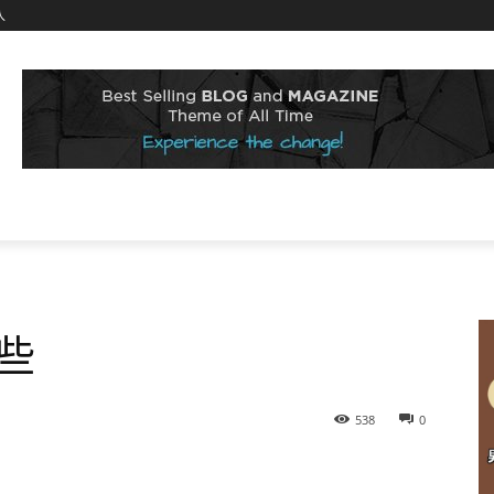
入
些
538
0