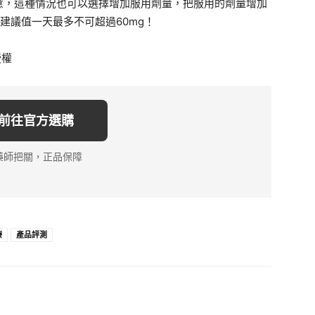
意，這種情況也可以選擇增加服用劑量，把服用的劑量增加
建議值一天最多不可超過60mg！
授權
 前往官方選購
藥師把關，正品保障
療
產品評測