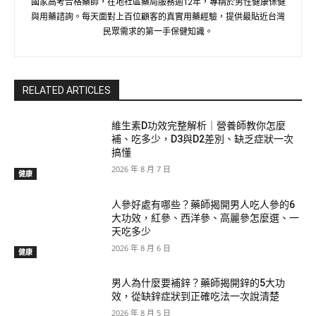
國家高考合格藥師，在地社區藥局服務逾12年，專精於男性健康保健
與用藥諮詢。每天面對上百位顧客的真實用藥經驗，提供最貼近台灣
民眾需求的第一手保健知識。
RELATED ARTICLES
維生素D功效完整解析｜營養師教你怎麼
補、吃多少，D3與D2差別、缺乏症狀一次
搞懂
2026 年 8 月 7 日
健康
人參好處有哪些？藥師揭開男人吃人參的6
大功效，紅參、西洋參、高麗參怎麼選、一
天吃多少
2026 年 8 月 6 日
健康
男人為什麼要補鋅？藥師揭開鋅的5大功
效，從缺鋅症狀到正確吃法一次說清楚
2026 年 8 月 5 日