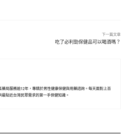
下一篇文章
吃了必利勁保健品可以喝酒嗎？
區藥局服務逾12年，專精於男性健康保健與用藥諮詢。每天面對上百
供最貼近台灣民眾需求的第一手保健知識。