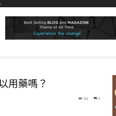
入
以用藥嗎？
532
0