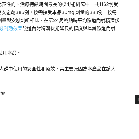
性的、治療持續時間最長的(24周)研究中，共1162例受
安慰劑385例，按需接受本品30mg 劑量的388例，按需
治療劑量與安慰劑組相比，在第24周終點時平均陰道內射精潛伏
必利勁效果
陰道內射精潛伏期延長的幅度與基線陰道內射
使用本品。
者人群中使用的安全性和療效，其主要原因為本產品在該人
授權