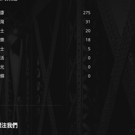
康
275
灣
31
士
20
樂
18
士
5
活
0
光
0
頻
0
關注我們