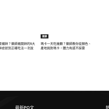
健康
要補鋅？藥師揭開鋅的5大
瑪卡一天吃幾顆？藥師教你從顏色、
鋅症狀到正確吃法一次說
產地挑對瑪卡，體力有感不踩雷
最新PO文