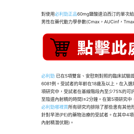
對使用
必利勁正品
60mg鹽酸達泊西汀的單次
男性在藥代動力學參數(Cmax，AUCinf，Tm
必利勁
已在5項雙盲、安慰劑對照的臨床試驗證
6081例。受試者的年齡在18歲及以上，在入選
項研究中，受試者在基線階段內至少75%的可評
至陰道內射精的時間)≤2分鐘。在第5項研究中
必利勁哪裡買
所有研究均排除了那些患有其他形
針對早泄(PE)的藥物治療的受試者。在其中4
內射精潛伏期)。