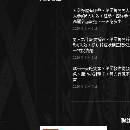
人參好處有哪些？藥師揭開男人
人參的6大功效，紅參、西洋參
高麗參怎麼選、一天吃多少
2026 年 8 月 6 日
男人為什麼要補鋅？藥師揭開鋅
5大功效，從缺鋅症狀到正確吃
一次說清楚
2026 年 8 月 5 日
瑪卡一天吃幾顆？藥師教你從顏
色、產地挑對瑪卡，體力有感不
雷
2026 年 8 月 4 日
聯