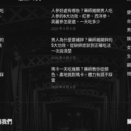
吃
人參好處有哪些？藥師揭開男人吃
健
、
人參的6大功效，紅參、西洋參、
台
高麗參怎麼選、一天吃多少
2026 年 8 月 6 日
男
娛
的
男人為什麼要補鋅？藥師揭開鋅的
法
5大功效，從缺鋅症狀到正確吃法
女
一次說清楚
生
2026 年 8 月 5 日
觀
瑪卡一天吃幾顆？藥師教你從顏
視
踩
色、產地挑對瑪卡，體力有感不踩
雷
2026 年 8 月 4 日
絡我們