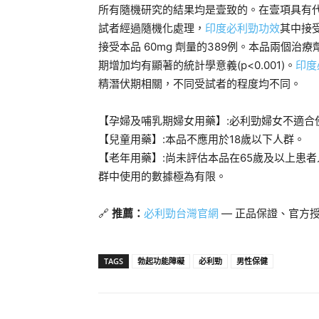
所有隨機研究的結果均是壹致的。在壹項具有代表
試者經過隨機化處理，
印度必利勁功效
其中接受
接受本品 60mg 劑量的389例。本品兩個
期增加均有顯著的統計學意義(p<0.001)。
印度
精潛伏期相關，不同受試者的程度均不同。
【孕婦及哺乳期婦女用藥】:必利勁婦女不適合
【兒童用藥】:本品不應用於18歲以下人群。
【老年用藥】:尚未評估本品在65歲及以上患
群中使用的數據極為有限。
🔗
推薦：
必利勁台灣官網
— 正品保證、官方
TAGS
勃起功能障礙
必利勁
男性保健