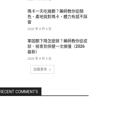
瑪卡一天吃幾顆？藥師教你從顏
色、產地挑對瑪卡，體力有感不踩
雷
2026 年 8 月 4 日
睪固酮下降怎麼辦？藥師教你從症
狀、檢查到保健一次搞懂（2026
最新）
2026 年 8 月 3 日
加载更多
RECENT COMMENTS