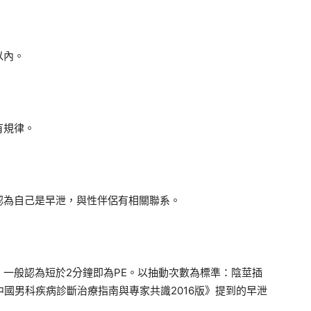
以內。
有規律。
認為自己是早泄，與性伴侶有相關聯系。
一般認為短於2分鐘即為PE。以抽動次數為標準：陰莖插
《中國男科疾病診斷治療指南與專家共識2016版》提到的早泄