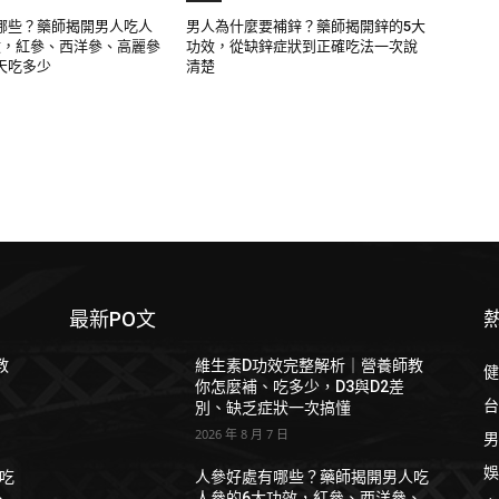
哪些？藥師揭開男人吃人
男人為什麼要補鋅？藥師揭開鋅的5大
效，紅參、西洋參、高麗參
功效，從缺鋅症狀到正確吃法一次說
天吃多少
清楚
最新PO文
教
維生素D功效完整解析｜營養師教
健
你怎麼補、吃多少，D3與D2差
台
別、缺乏症狀一次搞懂
2026 年 8 月 7 日
男
娛
吃
人參好處有哪些？藥師揭開男人吃
、
人參的6大功效，紅參、西洋參、