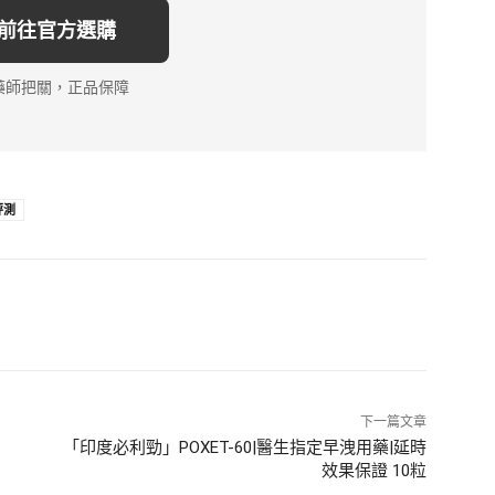
 前往官方選購
藥師把關，正品保障
評測
下一篇文章
「印度必利勁」POXET-60|醫生指定早洩用藥|延時
效果保證 10粒