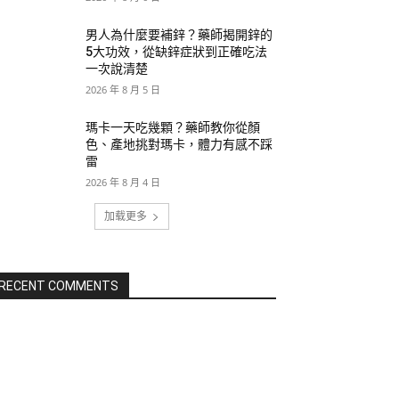
男人為什麼要補鋅？藥師揭開鋅的
5大功效，從缺鋅症狀到正確吃法
一次說清楚
2026 年 8 月 5 日
瑪卡一天吃幾顆？藥師教你從顏
色、產地挑對瑪卡，體力有感不踩
雷
2026 年 8 月 4 日
加载更多
RECENT COMMENTS