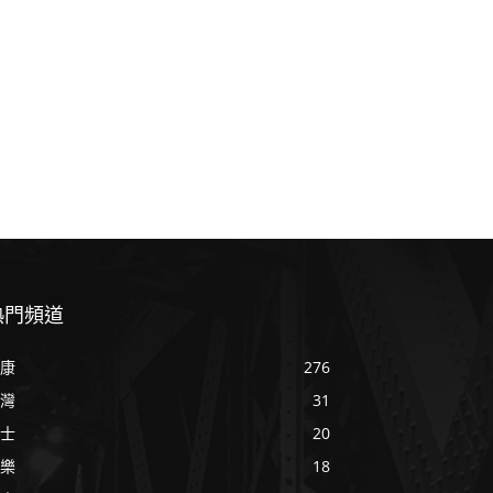
熱門頻道
康
276
灣
31
士
20
樂
18