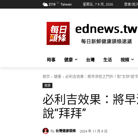
C
星期五, 7 8 月, 2026
登录/加
27.9
Taiwan
時事
健康
台灣
生活
視頻
首页
健康
必利吉效果：將早泄拒之門外！對“太快”說“拜
健康
必利吉效果：將早
說“拜拜”
By
台灣健康頭條
2024 年 11 月 8 日