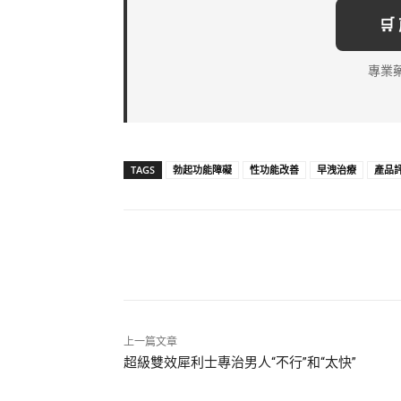

專業
TAGS
勃起功能障礙
性功能改善
早洩治療
產品
分享
上一篇文章
超級雙效犀利士專治男人“不行”和“太快”