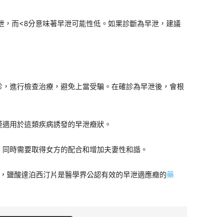
早泄，而<8分意味著早泄可能性低。如果診斷為早泄，建議
診，進行檢查治療，避免上當受騙。在確診為早泄後，會根
僅適用於這類疾病誘發的早泄癥狀。
，同時需要取得女方的配合和增加夫妻性和諧。
，鹽酸達泊西汀片是醫學界公認有效的早泄適應癥的
藥