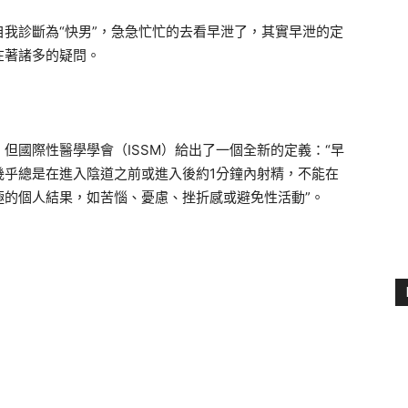
我診斷為“快男”，急急忙忙的去看早泄了，其實早泄的定
在著諸多的疑問。
但國際性醫學學會（ISSM）給出了一個全新的定義：“早
幾乎總是在進入陰道之前或進入後約1分鐘內射精，不能在
極的個人結果，如苦惱、憂慮、挫折感或避免性活動”。