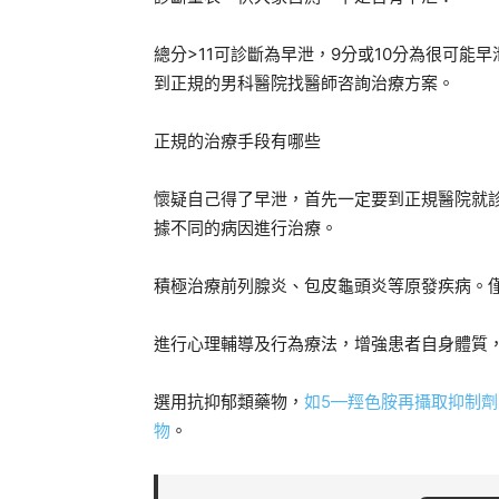
總分>11可診斷為早泄，9分或10分為很可能
到正規的男科醫院找醫師咨詢治療方案。
正規的治療手段有哪些
懷疑自己得了早泄，首先一定要到正規醫院就
據不同的病因進行治療。
積極治療前列腺炎、包皮龜頭炎等原發疾病。
進行心理輔導及行為療法，增強患者自身體質
選用抗抑郁類藥物，
如5—羥色胺再攝取抑制劑
物
。