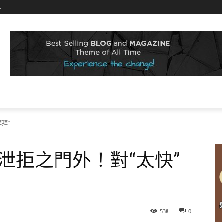
入
拜”
泄拒之門外！對“太快”
538
0