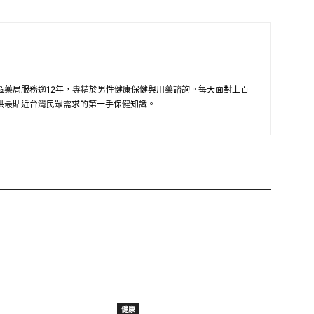
區藥局服務逾12年，專精於男性健康保健與用藥諮詢。每天面對上百
供最貼近台灣民眾需求的第一手保健知識。
健康