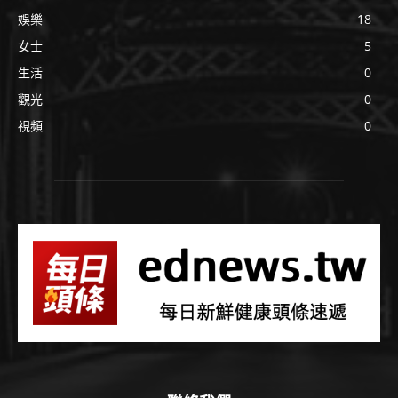
娛樂
18
女士
5
生活
0
觀光
0
視頻
0