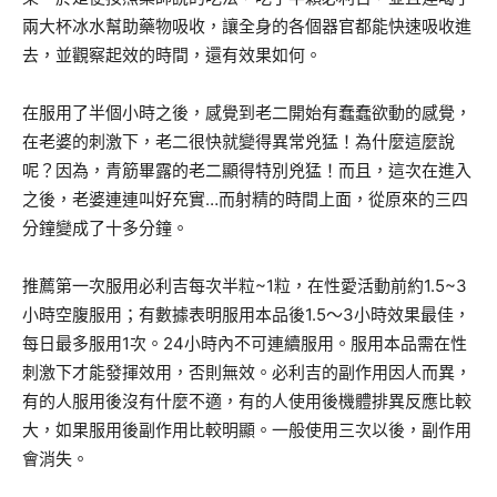
兩大杯冰水幫助藥物吸收，讓全身的各個器官都能快速吸收進
去，並觀察起效的時間，還有效果如何。
在服用了半個小時之後，感覺到老二開始有蠢蠢欲動的感覺，
在老婆的刺激下，老二很快就變得異常兇猛！為什麼這麼說
呢？因為，青筋畢露的老二顯得特別兇猛！而且，這次在進入
之後，老婆連連叫好充實…而射精的時間上面，從原來的三四
分鐘變成了十多分鐘。
推薦第一次服用必利吉每次半粒~1粒，在性愛活動前約1.5~3
小時空腹服用；有數據表明服用本品後1.5～3小時效果最佳，
每日最多服用1次。24小時內不可連續服用。服用本品需在性
刺激下才能發揮效用，否則無效。必利吉的副作用因人而異，
有的人服用後沒有什麼不適，有的人使用後機體排異反應比較
大，如果服用後副作用比較明顯。一般使用三次以後，副作用
會消失。