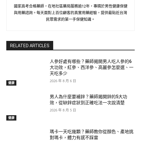
國家高考合格藥師，在地社區藥局服務逾12年，專精於男性健康保健
與用藥諮詢。每天面對上百位顧客的真實用藥經驗，提供最貼近台灣
民眾需求的第一手保健知識。
RELATED ARTICLES
人參好處有哪些？藥師揭開男人吃人參的6
大功效，紅參、西洋參、高麗參怎麼選、一
天吃多少
2026 年 8 月 6 日
健康
男人為什麼要補鋅？藥師揭開鋅的5大功
效，從缺鋅症狀到正確吃法一次說清楚
2026 年 8 月 5 日
健康
瑪卡一天吃幾顆？藥師教你從顏色、產地挑
對瑪卡，體力有感不踩雷