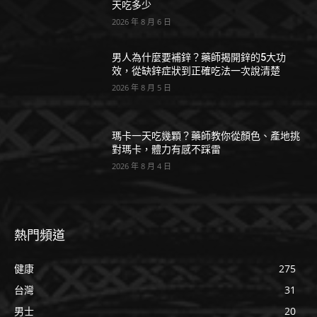
天吃多少
2026 年 8 月 6 日
男人為什麼要補鋅？藥師揭開鋅的5大功
效，從缺鋅症狀到正確吃法一次說清楚
2026 年 8 月 5 日
瑪卡一天吃幾顆？藥師教你從顏色、產地挑
對瑪卡，體力有感不踩雷
2026 年 8 月 4 日
熱門頻道
健康
275
台灣
31
男士
20