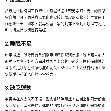
當最近一段時間工作繁忙，身體整體比較勞累時，男性的性慾
會自然下降，同時身體氣血也處於比較虛的狀態。起早貪黑工
作應酬一天回到家，躺再沙發上累的動都不想動，哪裡有體力
和心情支持激情性行為呢
2.睡眠不足
如果最近一段時間有些煩惱事情讓你緊張焦慮，晚上翻來覆去
都睡不著覺，好不容易才睡著早上又起不來床。這種持續性的
睡眠不足狀態也會讓你氣血虧欠，整個人看上去沒有精神，想
要做愛小弟弟也自然不會給力。
3.缺乏運動
宅男宅在家太久不下樓，難免會肥胖體虛。在街上跑兩步都會
大口喘氣。這就是缺乏運動的明顯特征。缺乏運動和鍛煉的後