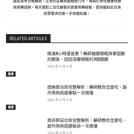
國家高考合格藥師，在地社區藥局服務逾12年，專精於男性健康保健
與用藥諮詢。每天面對上百位顧客的真實用藥經驗，提供最貼近台灣
民眾需求的第一手保健知識。
RELATED ARTICLES
睡滿8小時還是累？藥師揭開睡眠與睪固酮
的關係，找回深層睡眠的3個關鍵
2026 年 8 月 9 日
健康
透納葉功效完整解析｜藥師教你怎麼吃、副
作用與挑選重點一次搞懂
2026 年 8 月 8 日
健康
南非醉茄功效完整解析｜藥師教你怎麼吃、
副作用與挑選秘訣一次搞懂
2026 年 8 月 8 日