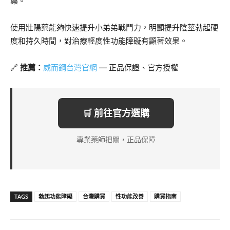
藥。
使用壯陽藥能夠快速提升小弟弟戰鬥力，明顯提升陰莖勃起硬
度和持久時間，對治療輕度性功能障礙有顯著效果。
🔗
推薦：
威而鋼台灣官網
— 正品保證、官方授權
🛒 前往官方選購
專業藥師把關，正品保障
TAGS
勃起功能障礙
台灣購買
性功能改善
購買指南