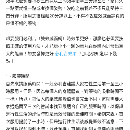
頻率怎麼也要每秒三四次以上的頻率衝擊三分鐘左右，想持久
一點麼就慢一點或者換個姿勢。沒吃之前我差不多只能堅持三
四分鐘，服用之後輕鬆20分鐘以上，不得不說雙效威而鋼真的
是個不錯的藥物。
想要服用必利吉（雙效威而鋼）時效果更好，那麼也必須要按
照正確的使用方法，才能讓小小一顆的藥丸在你體內迸發出巨
大的能量！想要發揮更好
必利吉效果
？那必須知道以下幾
點！
1、服藥時間
首先來講服藥時間：一般必利吉建議大家在性生活前一至三小
時服用。但是，因為每個人的身體體質、對藥物的吸收時間不
一樣，所以，每個人的藥效巔峰值也會完全不同。這就需要大
家通過兩至三次的嘗試來找到最適合自己的服藥時間，以保證
進行性生活的那個時刻是藥效發揮的最佳時間。舉例來說，首
次服用提前了一小時，但是進行性生活後感覺藥效不滿意，下
次可以提前兩個小時，以此類推，直到找到個人最佳的服藥時