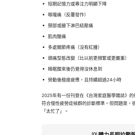
短期記憶力或專注力明顯下降
喉嚨痛（反覆發作）
頸部或腋下淋巴結壓痛
肌肉酸痛
多處關節疼痛（沒有紅腫）
頭痛型態改變（比以前更頻繁或更嚴重）
睡眠醒來後仍覺得沒休息到
勞動後極度疲憊，且持續超過24小時
2025年有一份刊登在《台灣家庭醫學雜誌》
符合慢性疲勞症候群的診斷標準。但問題是，
「太忙了」。
💡 體力長期拉