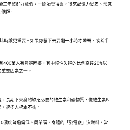
連續三年沒好好放假。一開始覺得累，後來記憶力變差、常感
症候群。
質比時數更重要。如果你躺下去要翻一小時才睡著，或者半
有400萬人有睡眠困擾，其中慢性失眠的比例高達20%以
的重要因素之一。
鹽。長期下來身體缺乏必要的維生素和礦物質，像維生素B
素，很多人根本不夠。
10濃度普遍偏低。簡單講，身體的「發電廠」沒燃料，當