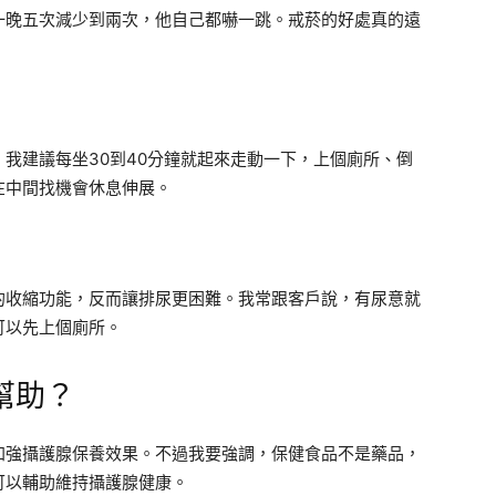
一晚五次減少到兩次，他自己都嚇一跳。戒菸的好處真的遠
我建議每坐30到40分鐘就起來走動一下，上個廁所、倒
在中間找機會休息伸展。
的收縮功能，反而讓排尿更困難。我常跟客戶說，有尿意就
可以先上個廁所。
幫助？
加強攝護腺保養效果。不過我要強調，保健食品不是藥品，
可以輔助維持攝護腺健康。