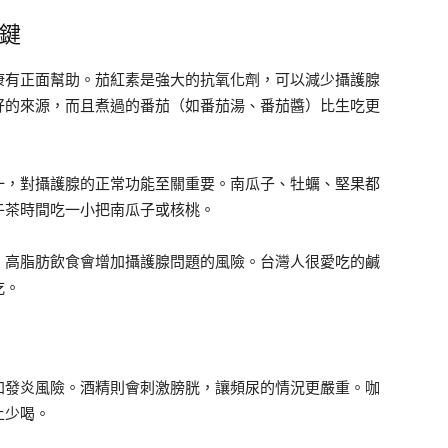
關鍵
康有正面幫助。茄紅素是強大的抗氧化劑，可以減少攝護腺
好的來源，而且煮過的番茄（如番茄湯、番茄醬）比生吃更
一，對攝護腺的正常功能至關重要。南瓜子、牡蠣、堅果都
午茶時間吃一小把南瓜子或核桃。
，高脂肪飲食會增加攝護腺問題的風險。台灣人很愛吃的鹹
吃。
加發炎風險。酒精則會刺激膀胱，讓頻尿的情況更嚴重。咖
上少喝。