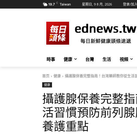
C
星期日, 9 8 月, 2026
登录/加
19.7
Taiwan
時事
健康
台灣
生活
視頻
首页
健康
攝護腺保養完整指南！台灣藥師教你從生活
健康
攝護腺保養完整指
活習慣預防前列腺
養護重點