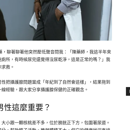
藥，聊著聊著他突然壓低聲音問我：「陳藥師，我這半年來
跑廁所，有時候尿完還覺得沒尿乾淨，這是正常的嗎？」我
你求救。
男性把攝護腺問題當成「年紀到了自然會這樣」，結果拖到
一線經驗，跟大家分享攝護腺保健的正確觀念。
男性這麼重要？
，大小跟一顆核桃差不多，位於膀胱正下方，包圍著尿道。