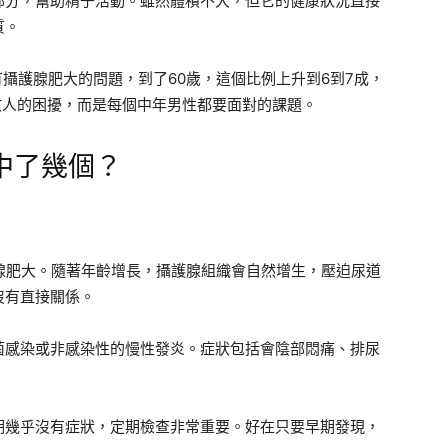
部分，幫助精子活動。雖然體積不大，但它的健康狀況直接
質。
有攝護腺肥大的問題，到了60歲，這個比例上升到6到7成，
數人的困擾，而是每個中年男性都要面對的課題。
中了幾個？
腺肥大。隨著年齡增長，攝護腺組織會自然增生，壓迫尿道
沒有直接關係。
菌感染或非感染性的慢性發炎。症狀包括會陰部悶痛、排尿
期幾乎沒有症狀，定期檢查非常重要。好在只要早期發現，