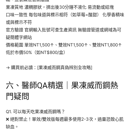
果凍質地 濃稠膠狀，擠出後30分鐘不液化 易流動或結塊
口味一致性 每包味道與標示相符（如草莓=酸甜） 化學香精味
或與標示不符
官方驗證 官網輸入批號可查生產資訊 無驗證管道或網域為可
疑簡體字網站
價格範圍 單效NT1,500↑、雙效NT1,500↑、雙效NT1,800↑
低於市價50%（如NT$800/盒）
→ 購買前必讀：[果凍威而鋼真偽辨別全攻略]
六、醫師QA精選｜果凍威而鋼熱
門疑問
Q1. 可以每天吃果凍威而鋼嗎？
❌ 絕對禁止！單效/雙效版每週最多使用2-3次，過量恐致心肌
缺血。