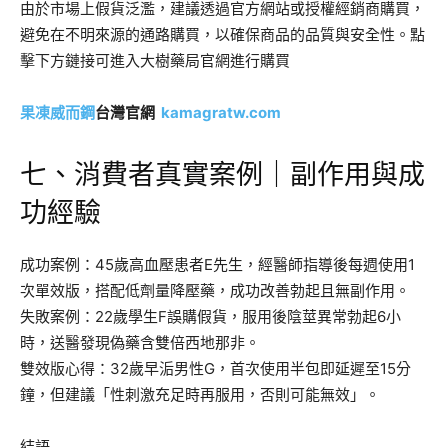
由於市場上假貨泛濫，建議透過官方網站或授權經銷商購買，
避免在不明來源的通路購買，以確保商品的品質與安全性。點
擊下方鏈接可進入大樹藥局官網進行購買
果凍威而鋼
台灣官網
kamagratw.com
七、消費者真實案例｜副作用與成
功經驗
成功案例：45歲高血壓患者E先生，經醫師指導後每週使用1
次單效版，搭配低劑量降壓藥，成功改善勃起且無副作用。
失敗案例：22歲學生F誤購假貨，服用後陰莖異常勃起6小
時，送醫發現偽藥含雙倍西地那非。
雙效版心得：32歲早洉男性G，首次使用半包即延遲至15分
鐘，但建議「性刺激充足時再服用，否則可能無效」。
結語