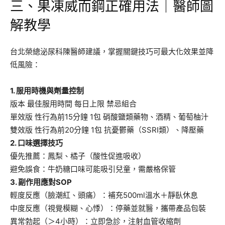
三、果凍威而鋼正確用法｜醫師圖
解教學
台北榮總泌尿科陳醫師建議，掌握關鍵技巧可最大化效果並降
低風險：
1. 服用時機與劑量控制
版本 最佳服用時間 每日上限 禁忌組合
單效版 性行為前15分鐘 1包 硝酸鹽類藥物、酒精、葡萄柚汁
雙效版 性行為前20分鐘 1包 抗憂鬱藥（SSRI類）、降壓藥
2. 口味選擇技巧
優先推薦：鳳梨、橘子（酸性促進吸收）
避免誤食：牛奶糖口味可能吸引兒童，需嚴格保管
3. 副作用應對SOP
輕度反應（臉潮紅、頭痛）：補充500ml溫水＋靜臥休息
中度反應（視覺模糊、心悸）：停藥並就醫，攜帶產品包裝
異常勃起（＞4小時）：立即急診，注射血管收縮劑