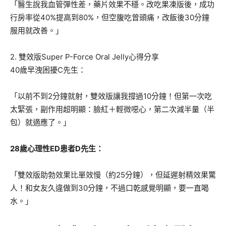
「醫生說我血管彈性差，藥片效果不穩。改吃果凍版後，成功
行房率從40%提高到80%，但空腹吃曾頭痛，改飯後30分鐘
服用就改善。」
2. 雙效版Super P-Force Oral Jelly心得分享
40歲早洩困擾C先生：
「以前不到2分鐘就射，雙效版讓我撐過10分鐘！但第一次吃
太緊張，副作用超明顯：臉紅＋輕微噁心，第二次減半量（半
包）就適應了。」
28歲心理性ED患者D先生：
「雙效版助勃效果比單效慢（約25分鐘），但延遲射精效果驚
人！和女友久違做到30分鐘，不過口乾感覺明顯，要一直喝
水。」