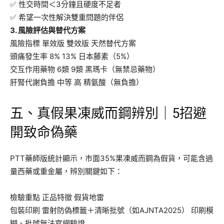
✅ 性交時間＜3分鐘且硬度不足者
✅ 希望一次性解決雙重問題的伴侶
3. 風險評估與替代方案
風險指標 單效版 雙效版 天然替代方案
頭痛發生率 8% 13% 日本藤素（5%）
交互作用藥物 6類 9類 黑瑪卡（無禁忌藥物）
肝腎代謝負擔 中等 高 精氨酸（無負擔）
五、真假果凍威而鋼辨別｜5招避
開致命偽藥
PTT藥師版統計顯示，市面35%果凍威而鋼為假貨，可能含過
量西藥或重金屬，辨別關鍵如下：
檢驗重點 正品特徵 假貨地雷
包裝印刷 雷射防偽標籤＋清晰批號（如AJNTA2025） 印刷模
糊、批號無法官網驗證