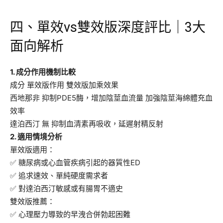
四、單效vs雙效版深度評比｜3大
面向解析
1. 成分作用機制比較
成分 單效版作用 雙效版加乘效果
西地那非 抑制PDE5酶，增加陰莖血流量 加強陰莖海綿體充血
效率
達泊西汀 無 抑制血清素再吸收，延遲射精反射
2. 適用情境分析
單效版適用：
✅ 糖尿病或心血管疾病引起的器質性ED
✅ 追求速效、單純硬度需求者
✅ 對達泊西汀敏感或有腸胃不適史
雙效版推薦：
✅ 心理壓力導致的早洩合併勃起困難