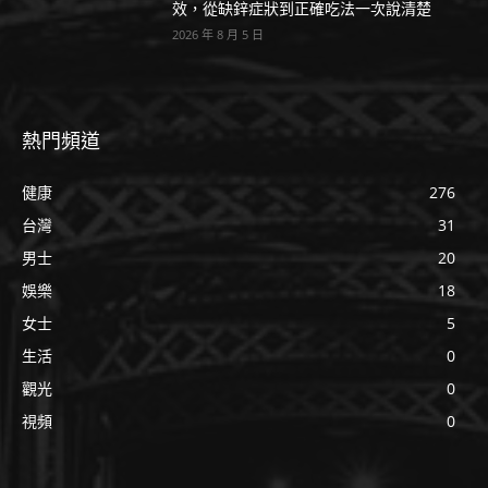
效，從缺鋅症狀到正確吃法一次說清楚
2026 年 8 月 5 日
熱門頻道
健康
276
台灣
31
男士
20
娛樂
18
女士
5
生活
0
觀光
0
視頻
0