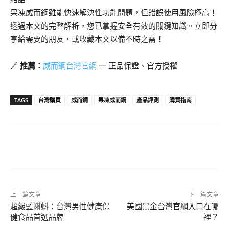
果凍威而鋼雖能快速解決性功能問題，但錯誤使用風險極高！
透過本文的完整解析，您已掌握安全有效的關鍵知識。立即分
享給需要的朋友，或收藏本文以備不時之需！
🔗
推薦：
威而鋼台灣官網
— 正品保證、官方授權
TAGS
台灣購買
威而鋼
果凍威而鋼
產品評測
購買指南
上一篇文章
下一篇文章
超級藍蝌蚪：台灣男性健康保
美國黑金台灣官網入口在哪
健食品首選品牌
裡？