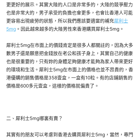
更更好的展示。其實大陸的人口是非常多的，大陸的競爭壓力
也是非常大的，男子承受的負擔也會更多，也會比香港人可能
更容易出現疲勞的狀態，所以我們應該要適當的補充
犀利士
5mg
。因此越來越多的大陸男性來香港購買犀利士5mg。
犀利士5mg在市面上的價錢肯定是很多人都關註的，因為大多
數男子還是願意把金錢放在老公和孩子身上，其實自己的健康
也是很重要的，只有妳的身體足夠健康才能夠為家人帶來更好
的環境和生活。犀利士5mg在市面上的價格也並不昂貴的，香
港優購的銷售價格是358壹盒，一盒有10粒。有的店鋪銷售的
價格是600多元壹盒，這樣的價格就偏貴了。
二、犀利士5mg哪裏有賣？
其實有的朋友可以考慮到香港去購買犀利士5mg，當然，專門