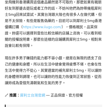
坐飛機到香港購買這個產品顯然是不可取的，那麽如果有親朋
好友到那邊去遊玩或者工作的話，不妨叫他們為妳帶幾瓶犀利
士5mg回來試壹試。其實台灣跟大陸也有很多人在做代購，但
是不太保險，有些是販售偽藥的。目前可以到犀利士5mg香港
優購訂購（
https://www.iiugo.com/
），價格親民，品質保
證。妳還可以選擇到壹些比較信賴的店鋪上咨詢，可以看到相
關的授權說明書，那麽在這樣的店鋪購買犀利士5mg，相對來
說會比較有保障。
現在許多男子賺錢的能力都不容小覷，總是在無限的透支了自
己的健康和身體，所以在生活中總會覺得疲憊不堪，也會在性
生活中覺得力不從心，其實適當的補充犀利士5mg，可以讓妳
的身體得到調理，也可以讓妳的性能力恢復到正常狀態，從而
讓妳成為壹個充滿朝氣和生氣的男子。
🔗
推薦：
犀利士台灣官網
— 正品保證、官方授權