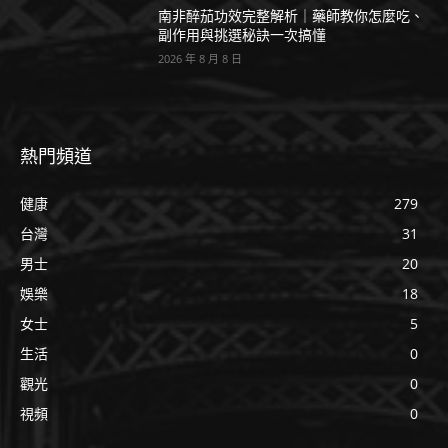
南非醉茄功效完整解析｜藥師教你怎麼吃、
副作用與挑選秘訣一次搞懂
2026 年 8 月 8 日
熱門頻道
健康
279
台灣
31
男士
20
娛樂
18
女士
5
生活
0
觀光
0
視頻
0