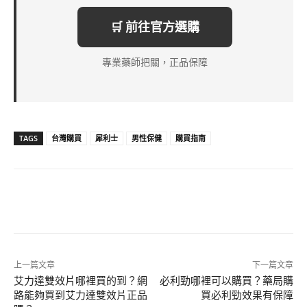
🛒 前往官方選購
專業藥師把關，正品保障
TAGS
台灣購買
犀利士
男性保健
購買指南
上一篇文章
下一篇文章
艾力達雙效片哪裡買的到？網
必利勁哪裡可以購買？藥局購
路能夠買到艾力達雙效片正品
買必利勁效果有保障