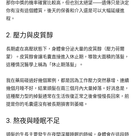
那你中獎的機率確實比較高，但也別太絕望——遺傳只是決定
你有沒有這個體質，後天的保養和介入還是可以大幅延緩進
程。
2. 壓力與皮質醇
長期處在高壓狀態下，身體會分泌大量的皮質醇（壓力荷爾
蒙）。皮質醇會讓毛囊直接進入休止期，導致大面積的落髮，
這種情況醫學上稱為「休止期落髮」。
我在藥局碰過好幾個案例，都是因為工作壓力突然暴增、連續
幾個月睡不好，結果頭髮在兩三個月內大量掉落。好消息是，
這種壓力型的掉髮通常在生活恢復正常之後會慢慢長回來，前
提是你的毛囊還沒有被長期損害到萎縮。
3. 熬夜與睡眠不足
頭髮的生長主要發生在夜間深層睡眠的時候，身體會在這段時