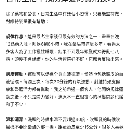
除了藥物和營養，日常生活中有幾個小習慣，只要能堅持做，
對維持髮量很有幫助：
規律作息。
這是最老生常談但最有效的方法之一。盡量在晚上
12點前入睡，睡足6到8小時。我在藥局待這麼多年，看過太
多客人為了工作犧牲睡眠，結果不到幾年頭髮就掉得亂七八
糟。頭髮不會說謊，你的生活習慣好不好，它都會反映出來。
適度運動。
運動可以促進全身血液循環，當然也包括頭皮的血
液循環。每週三次、每次30分鐘的有氧運動，對維持頭皮健
康和整體活力都有幫助。我之前帶過一個客人，他開始規律運
動之後，不只是體力變好，連原本一直很擔心的掉髮問題也緩
和了不少。
溫和清潔。
洗頭的時候水溫不要超過40度，吹頭髮的時候吹
風機不要開最熱的那一檔，距離頭皮至少15公分。很多人喜歡