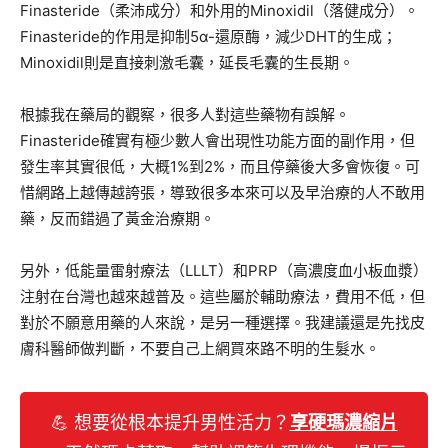
Finasteride（柔沛成分）和外用的Minoxidil（落健成分）。
Finasteride的作用是抑制5α-還原酶，減少DHT的生成；
Minoxidil則是直接刺激毛囊，延長毛囊的生長期。
根據我在藥局的觀察，很多人對這些藥物有誤解。
Finasteride確實有極少數人會出現性功能方面的副作用，但
發生率其實很低，大概1%到2%，而且停藥後大多會恢復。可
惜網路上越傳越誇張，導致很多本來可以及早治療的人不敢用
藥，反而錯過了黃金治療期。
另外，低能量雷射療法（LLLT）和PRP（高濃度血小板血漿）
注射在台灣也越來越普及。這些屬於輔助療法，費用不低，但
對於不願意用藥的人來說，是另一種選擇。我建議還是先找皮
膚科醫師做判斷，不要自己上網買來路不明的生髮水。
💪 想要從根本提升男性活力？
享硬瑪濃縮片