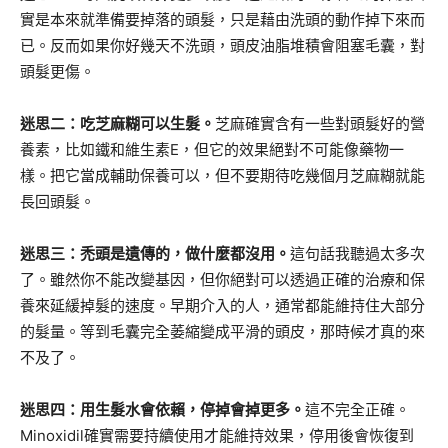
實是本來就準備要掉落的頭髮，只是藉由洗頭的動作掉下來而
已。反而如果你好幾天不洗頭，頭皮油脂堆積會阻塞毛囊，對
頭髮更傷。
迷思二：吃芝麻糊可以生髮。
芝麻確實含有一些對頭髮好的營
養素，比如鐵和維生素E，但它的效果絕對不可能像藥物一
樣。把它當成輔助保養可以，但不要期待吃幾個月芝麻糊就能
長回頭髮。
迷思三：禿頭是遺傳的，做什麼都沒用。
這句話我聽過太多次
了。雖然你不能改變基因，但你絕對可以透過正確的治療和保
養來延緩掉髮的速度。早期介入的人，通常都能維持住大部分
的髮量。等到毛囊完全萎縮變成平滑的頭皮，那時候才真的來
不及了。
迷思四：用生髮水會依賴，停掉會掉更多。
這不完全正確。
Minoxidil確實需要持續使用才能維持效果，停用後會恢復到