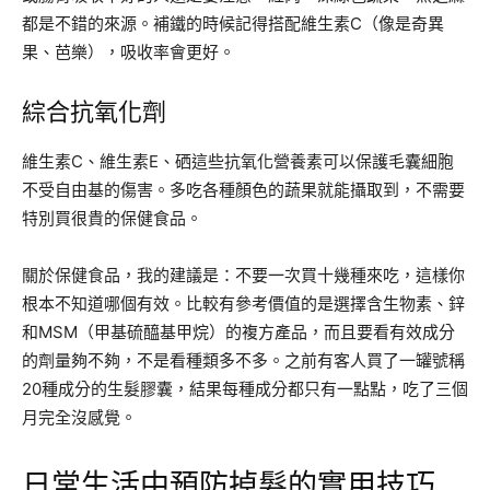
都是不錯的來源。補鐵的時候記得搭配維生素C（像是奇異
果、芭樂），吸收率會更好。
綜合抗氧化劑
維生素C、維生素E、硒這些抗氧化營養素可以保護毛囊細胞
不受自由基的傷害。多吃各種顏色的蔬果就能攝取到，不需要
特別買很貴的保健食品。
關於保健食品，我的建議是：不要一次買十幾種來吃，這樣你
根本不知道哪個有效。比較有參考價值的是選擇含生物素、鋅
和MSM（甲基硫醯基甲烷）的複方產品，而且要看有效成分
的劑量夠不夠，不是看種類多不多。之前有客人買了一罐號稱
20種成分的生髮膠囊，結果每種成分都只有一點點，吃了三個
月完全沒感覺。
日常生活中預防掉髮的實用技巧