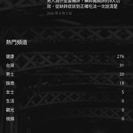
男人為什麼要補鋅？藥師揭開鋅的5大功
效，從缺鋅症狀到正確吃法一次說清楚
2026 年 8 月 5 日
熱門頻道
健康
276
台灣
31
男士
20
娛樂
18
女士
5
生活
0
觀光
0
視頻
0