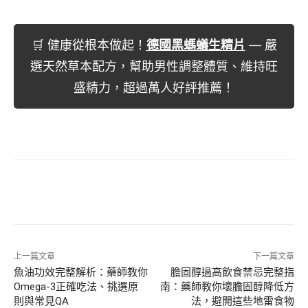
🛒 健康從根本做起！
德國黑螞蟻生精片
— 嚴
選天然草本配方，幫助男性調整體質、維持旺
盛精力，超過萬人好評推薦！
上一篇文章
下一篇文章
魚油功效完整解析：藥師教你
膽固醇過高飲食禁忌完整指
Omega-3正確吃法、挑選原
南：藥師教你壞膽固醇降低方
則與常見QA
法，避開這些地雷食物