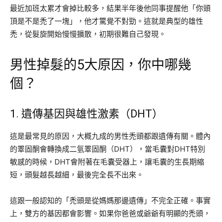
最近加班太累才會掉比較多，結果半年後他同事提醒他「你頭
頂是不是禿了一塊」，他才驚覺不對勁。這就是典型的雄性
禿，從髮旋開始慢慢擴散，初期很難自己發現。
男性掉髮的5大原因，你中哪幾
個？
1. 遺傳基因與雄性激素（DHT）
這是最常見的原因，大概九成的男性禿頭都跟遺傳有關。體內
的睪固酮會轉換成二氫睪固酮（DHT），當毛囊對DHT特別
敏感的時候，DHT會附著在毛囊受器上，讓毛囊的生長期縮
短，頭髮越長越細，最後完全長不出來。
這跟一般認知的「禿頭是從媽媽那邊遺傳」不完全正確。事實
上，雙方的基因都會影響。如果你爸爸或爺爺有明顯的禿頭，