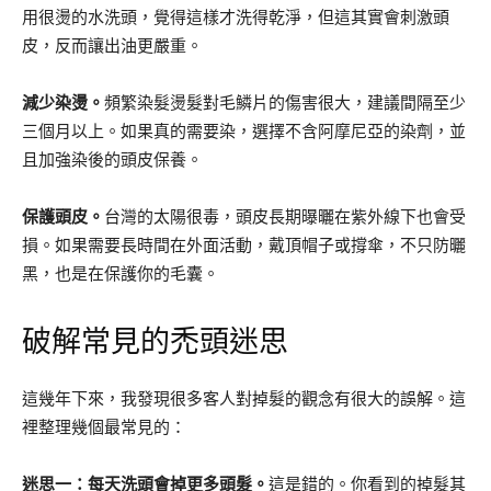
用很燙的水洗頭，覺得這樣才洗得乾淨，但這其實會刺激頭
皮，反而讓出油更嚴重。
減少染燙。
頻繁染髮燙髮對毛鱗片的傷害很大，建議間隔至少
三個月以上。如果真的需要染，選擇不含阿摩尼亞的染劑，並
且加強染後的頭皮保養。
保護頭皮。
台灣的太陽很毒，頭皮長期曝曬在紫外線下也會受
損。如果需要長時間在外面活動，戴頂帽子或撐傘，不只防曬
黑，也是在保護你的毛囊。
破解常見的禿頭迷思
這幾年下來，我發現很多客人對掉髮的觀念有很大的誤解。這
裡整理幾個最常見的：
迷思一：每天洗頭會掉更多頭髮。
這是錯的。你看到的掉髮其