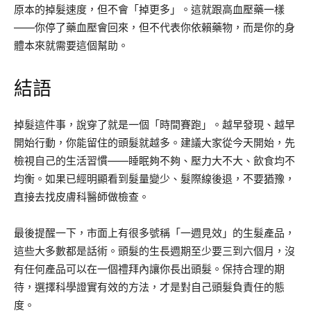
原本的掉髮速度，但不會「掉更多」。這就跟高血壓藥一樣
——你停了藥血壓會回來，但不代表你依賴藥物，而是你的身
體本來就需要這個幫助。
結語
掉髮這件事，說穿了就是一個「時間賽跑」。越早發現、越早
開始行動，你能留住的頭髮就越多。建議大家從今天開始，先
檢視自己的生活習慣——睡眠夠不夠、壓力大不大、飲食均不
均衡。如果已經明顯看到髮量變少、髮際線後退，不要猶豫，
直接去找皮膚科醫師做檢查。
最後提醒一下，市面上有很多號稱「一週見效」的生髮產品，
這些大多數都是話術。頭髮的生長週期至少要三到六個月，沒
有任何產品可以在一個禮拜內讓你長出頭髮。保持合理的期
待，選擇科學證實有效的方法，才是對自己頭髮負責任的態
度。