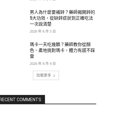
男人為什麼要補鋅？藥師揭開鋅的
5大功效，從缺鋅症狀到正確吃法
一次說清楚
2026 年 8 月 5 日
瑪卡一天吃幾顆？藥師教你從顏
色、產地挑對瑪卡，體力有感不踩
雷
2026 年 8 月 4 日
加载更多
RECENT COMMENTS