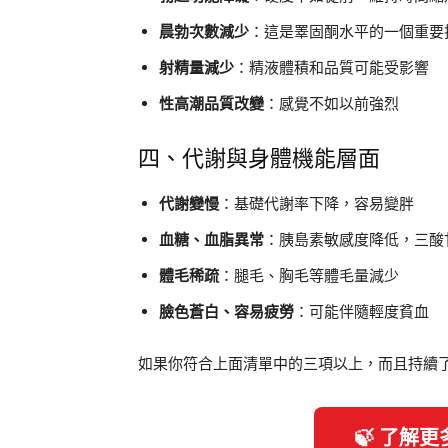
晨勃次數減少
：這是睪固酮水平的一個重要
射精量減少
：精液體積和品質可能受影響
性高潮品質改變
：感覺不如以前強烈
四、代謝與身體機能層面
代謝變慢
：基礎代謝率下降，容易變胖
血糖、血脂異常
：胰島素敏感度降低，三酸
體毛稀疏
：腿毛、胸毛等體毛量減少
臉色蒼白、容易疲勞
：可能伴隨輕度貧血
如果你符合上面清單中的三項以上，而且持續
🍃 了解