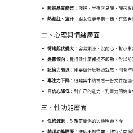
睡眠品質變差
：淺眠、半夜容易醒、醒來後
熱潮紅、盜汗
：跟女性更年期一樣，有些男
二、心理與情緒層面
情緒起伏變大
：容易煩躁、沒耐心，對小事
憂鬱傾向
：覺得做什麼都提不起勁，對以前
記憶力衰退
：剛要做什麼轉頭就忘，開會時
專注力下降
：很難集中精神看一份文件超過
自信心降低
：對自己的能力、判斷力開始產
三、性功能層面
性慾減退
：對親密關係的興趣明顯下降
勃起功能障礙
：硬度不如從前、維持時間縮