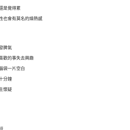
還是覺得累
性也會有莫名的燥熱感
發脾氣
喜歡的事失去興趣
腦袋一片空白
十分鐘
生懷疑
短