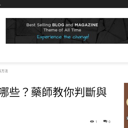
入
善方法
哪些？藥師教你判斷與
1
0