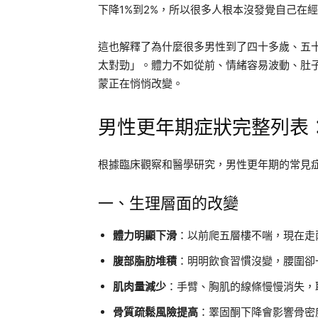
下降1%到2%，所以很多人根本沒發覺自己在
這也解釋了為什麼很多男性到了四十多歲、五
太對勁」。體力不如從前、情緒容易波動、肚
蒙正在悄悄改變。
男性更年期症狀完整列表
根據臨床觀察和醫學研究，男性更年期的常見
一、生理層面的改變
體力明顯下滑
：以前爬五層樓不喘，現在走
腹部脂肪堆積
：明明飲食習慣沒變，腰圍卻
肌肉量減少
：手臂、胸肌的線條慢慢消失，
骨質疏鬆風險提高
：睪固酮下降會影響骨密