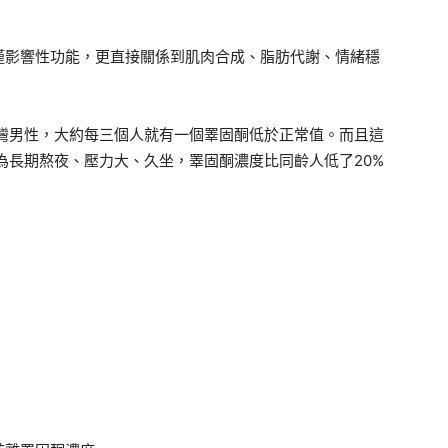
僅影響性功能，更直接關係到肌肉合成、脂肪代謝、情緒穩
台灣男性，大約每三個人就有一個睪固酮低於正常值。而且這
為長期熬夜、壓力大、久坐，睪固酮濃度比同齡人低了20%