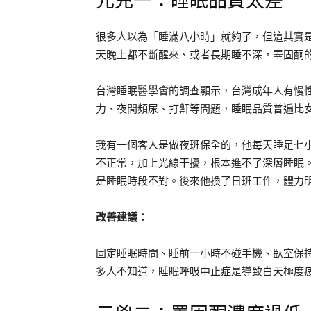
元兇一：睡眠品質太差
很多人以為「睡滿八小時」就夠了，但這其實
天晚上都不斷醒來、或者長期睡不深，睪固酮的
台灣睡眠醫學會的調查顯示，台灣成年人有慢性
力、夜間頻尿、打鼾等問題，睡眠品質普遍比
我有一個客人是做夜班保全的，他每天睡足七
不正常，加上光線干擾，根本進不了深層睡眠
是睡眠時段不對。後來他換了日班工作，體力
改善建議：
固定睡眠時間、睡前一小時不碰手機、臥室保
多人不知道，睡眠呼吸中止症是導致白天極度