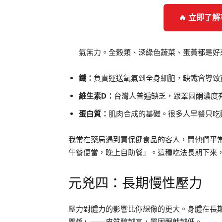
🔥 立即了
氣無力。全穀類、深綠色蔬菜、蛋黃都是好
鐵：
負責運送氧氣到全身細胞，缺鐵會導致
維生素D：
台灣人普遍缺乏，跟睪固酮濃度
蛋白質：
肌肉合成的基礎。很多人早餐只吃
我常在藥局遇到買保健食品的客人，問他們平
午餐便當，晚上自助餐」。這種吃法長期下來
元兇四：長期慢性壓力
壓力對體力的影響比你想像的更大。身體在長
關係」——皮質醇越高，睪固酮就越低。