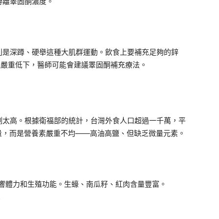
游離睪固酮濃度。
別是深蹲、硬舉這種大肌群運動。飲食上要補充足夠的鋅
是嚴重低下，醫師可能會建議睪固酮補充療法。
例太高。根據衛福部的統計，台灣外食人口超過一千萬，平
量，而是營養素嚴重不均——高油高鹽、但缺乏微量元素。
響體力和生殖功能。生蠔、南瓜籽、紅肉含量豐富。
有