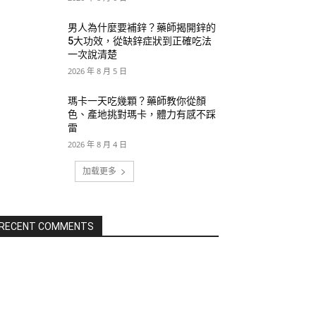
男人為什麼要補鋅？藥師揭開鋅的
5大功效，從缺鋅症狀到正確吃法
一次說清楚
2026 年 8 月 5 日
瑪卡一天吃幾顆？藥師教你從顏
色、產地挑對瑪卡，體力有感不踩
雷
2026 年 8 月 4 日
加载更多
RECENT COMMENTS