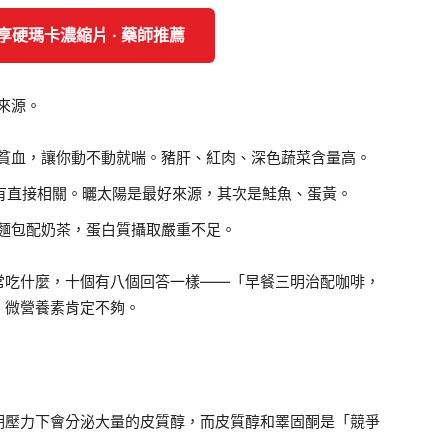
解享硬瑪卡濃縮片 · 藥師推薦
來源。
貧血，讓你動不動就喘。豬肝、紅肉、深色蔬菜含量高。
有直接相關。曬太陽是最好來源，其次是鮭魚、蛋黃。
麵包配奶茶，蛋白質攝取嚴重不足。
常吃什麼，十個有八個回答一樣——「早餐三明治配咖啡，
，微營養素肯定不夠。
期壓力下會分泌大量的皮質醇，而皮質醇和睪固酮是「競爭