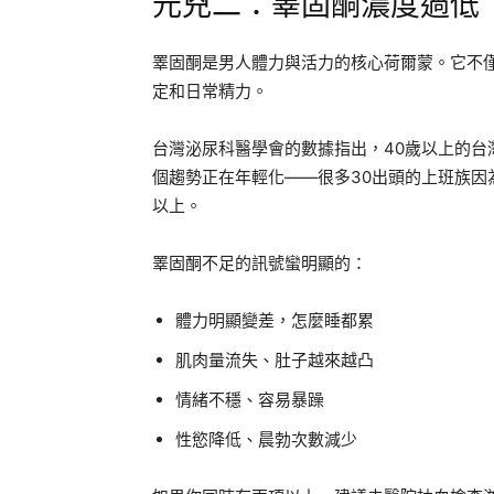
元兇二：睪固酮濃度過低
睪固酮是男人體力與活力的核心荷爾蒙。它不
定和日常精力。
台灣泌尿科醫學會的數據指出，40歲以上的
個趨勢正在年輕化——很多30出頭的上班族因
以上。
睪固酮不足的訊號蠻明顯的：
體力明顯變差，怎麼睡都累
肌肉量流失、肚子越來越凸
情緒不穩、容易暴躁
性慾降低、晨勃次數減少