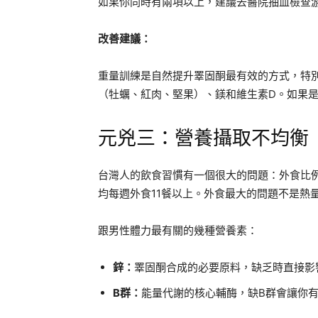
如果你同時有兩項以上，建議去醫院抽血檢查
改善建議：
重量訓練是自然提升睪固酮最有效的方式，特
（牡蠣、紅肉、堅果）、鎂和維生素D。如果
元兇三：營養攝取不均衡
台灣人的飲食習慣有一個很大的問題：外食比
均每週外食11餐以上。外食最大的問題不是熱
跟男性體力最有關的幾種營養素：
鋅：
睪固酮合成的必要原料，缺乏時直接影
B群：
能量代謝的核心輔酶，缺B群會讓你