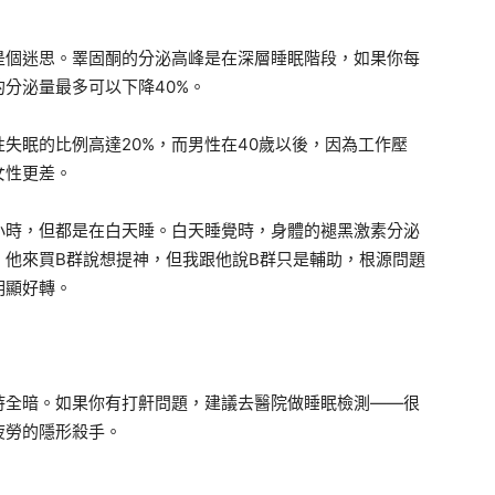
是個迷思。睪固酮的分泌高峰是在深層睡眠階段，如果你每
分泌量最多可以下降40%。
失眠的比例高達20%，而男性在40歲以後，因為工作壓
女性更差。
小時，但都是在白天睡。白天睡覺時，身體的褪黑激素分泌
。他來買B群說想提神，但我跟他說B群只是輔助，根源問題
明顯好轉。
持全暗。如果你有打鼾問題，建議去醫院做睡眠檢測——很
疲勞的隱形殺手。