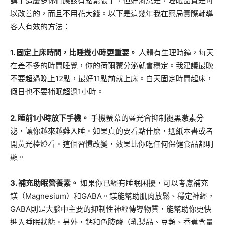
講了這麼多你們應該有點緊張了，但好消息是，睡眠品質是可
以改善的，而且不用花大錢。以下是這幾年我在藥局實際輔導
客人有效的方法：
1. 固定上床時間，比睡幾小時更重要。
人體有生理時鐘，每天
在差不多的時間睡覺，你的荷爾蒙分泌就會穩定。我建議最晚
不要超過晚上12點，最好11點前就上床。白天固定時間起床，
假日也不要補眠超過1小時。
2. 睡前1小時放下手機。
手機螢幕的藍光會抑制褪黑激素分
泌，讓你越來越難入睡。如果真的要看點什麼，選紙本書或者
開黃光檯燈看。這個習慣改變，效果比你吃任何保健食品都明
顯。
3. 補充助眠營養素。
如果你已經有睡眠困擾，可以考慮補充
鎂（Magnesium）和GABA。鎂能幫助肌肉放鬆、穩定神經，
GABA則是大腦中主要的抑制性神經傳導物質，能幫助你更快
進入睡眠狀態。另外，鈣和色胺酸（乳製品、豆類、香蕉含量