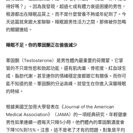
得好嗎？」。因為我發現，超過七成有體力衰退困擾的男性，
根源都出在睡眠品質上，而不是什麼營養不夠或年紀到了。今
天這篇就來跟大家聊聊，睡眠跟男性活力之間，那條被你忽略
的關鍵連結。
睡眠不足，你的睪固酮正在偷偷減少
睪固酮（Testosterone）是男性體內最重要的荷爾蒙，它掌
管的不只是性慾和勃起功能，還有肌肉量、骨密度、紅血球生
成、脂肪代謝，甚至連你的情緒穩定度都跟它有關係。而你可
能不知道的是，睪固酮的分泌高峰，就發生在你進入深層睡眠
的時候。
根據美國芝加哥大學發表在《Journal of the American
Medical Association》（JAMA）的一項經典研究，年輕健康
男性如果連續一週每天只睡5小時，他們體內的睪固酮濃度會
下降10%到15%。注意，這不是老了才有的問題，對象是平均