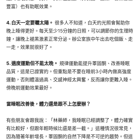
豐富）也有助眠效果。
4. 白天一定要曬太陽。
很多人不知道，白天的光照會幫助你
晚上睡得更好。每天至少15分鐘的日照，可以調節你的生理時
鐘，讓晚上褪黑激素正常分泌。辦公室族中午出去吃個飯、走
一走，效果就很好了。
5. 適度運動但不能太晚。
規律運動能提升睪固酮、改善睡眠
品質，這是已證實的。但重點是不要在睡前3小時內做高強度
運動，否則體溫過高、交感神經太興奮，反而讓你更難入睡。
傍晚前運動效果最好。
當睡眠改善後，體力還是跟不上怎麼辦？
有些朋友會跟我說：「林藥師，我睡眠已經調整了，體力確實
有比較好，但跟年輕時候比還是差一截。」這種情況很常見，
因為隨著年齡增長，睪固酮的自然下降是不可逆的趨勢。但這