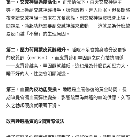
第一，交感神經過度活化。
正常情況下，白天交感神經主
導，晚上換副交感神經接手，讓你放鬆、進入睡眠。但長期熬
夜會讓交感神經一直處在亢奮狀態，副交感神經沒機會上場。
問題是，勃起功能需要副交感神經來啟動——這就是為什麼越
累反而越「不舉」的生理原因。
第二，壓力荷爾蒙皮質醇飆升。
睡眠不足會讓身體分泌更多
的皮質醇（cortisol），而皮質醇和睪固酮之間有拮抗關係
——皮質醇越高，睪固酮就越低。這也是為什麼長期壓力大、
睡不好的人，性慾會明顯減退。
第三，血管內皮功能受損。
睡眠是血管修復的黃金時間，長
期缺覺會讓血管彈性變差，影響陰莖海綿體的血流供應，久而
久之勃起硬度就跟著下滑。
改善睡眠品質的5個實際做法