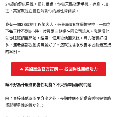
24歲的健康男性。換句話說，你每天熬夜滑手機、追劇、加
班，其實就是在慢性消耗你的男性荷爾蒙。
我有一個38歲的工程師客人，來藥局買B群說想提神，一問之
下每天睡不到6小時，凌晨兩三點還在回公司訊息。我建議他
先從睡眠調整開始，結果一個月後他回來說，體力確實好很
多，連老婆都說他脾氣變好了。這就是睡眠改善睪固酮最直接
的案例。
🔥 美國黑金官方訂購 — 找回男性巔峰活力
睡不好為什麼會影響性功能？不只是睪固酮的問題
除了直接降低睪固酮分泌之外，長期睡眠不足還會透過幾個路
徑影響男性的性功能：