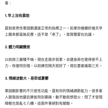
看：
1. 早上沒有晨勃
晨勃是男性睪固酮濃度正常的指標之一。如果你連續好幾天早
上醒來都毫無反應，這不是「老了」，是賀爾蒙在抗議。
2. 體力明顯變差
以前爬三層樓不喘，現在走兩步就累。去健身房也覺得使不上
力、恢復特別慢，以前練完隔天就好了，現在要痠痛兩三天。
3. 情緒波動大、易怒或憂鬱
睪固酮影響的不只是性功能，還有你的情緒調節能力。很多客
人跟我說他最近脾氣特別暴躁，動不動就想發火，問了才發現
睡眠也是亂七八糟。這兩件事絕對有關聯。