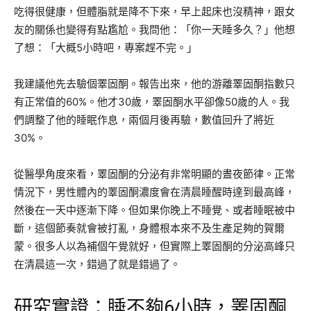
吃得很健康，但體脂就是降不下來，早上起床也沒精神，跟女
友的關係也變得有點尷尬。我問他：「你一天睡多久？」他想
了想：「大概5小時吧，專案趕不完。」
我建議他先去驗個睪固酮。報告出來，他的游離睪固酮指數只
有正常值的60%。他才30歲，睪固酮水平卻像50歲的人。我
們調整了他的睡眠作息，兩個月後再驗，數值回升了將近
30%。
從醫學角度來看，睪固酮的分泌有非常明顯的晝夜節律。正常
情況下，男性體內的睪固酮濃度會在清晨睡醒時達到最高峰，
然後在一天中逐漸下降。但如果你晚上不睡覺、或者睡眠被中
斷，這個節奏就會被打亂，身體根本來不及生產足夠的賀爾
蒙。很多人以為補個午覺就好，但實際上睪固酮的分泌高峰只
在清晨這一次，錯過了就是錯過了。
研究實證：睡不夠6小時，睪固酮