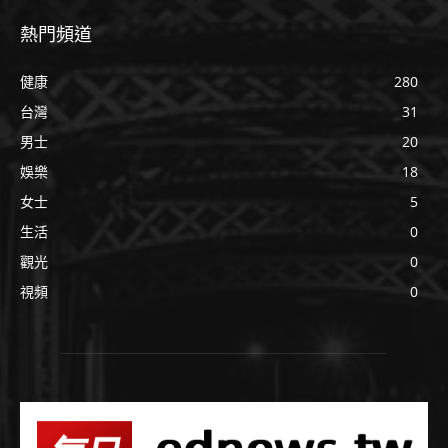
熱門頻道
健康
280
台灣
31
男士
20
娛樂
18
女士
5
生活
0
觀光
0
視頻
0