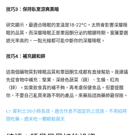
技巧3：保持臥室涼爽黑暗
研究顯示，最適合睡眠的室溫是18-22°C。太熱會影響深層睡
眠的品質，而深層睡眠正是睪固酮分泌的關鍵時期。窗簾要選
遮光率高的，一點光線都可能中斷你的深層睡眠。
技巧4：補充鎂和鋅
這兩個礦物質對睡眠品質和睪固酮生成都有直接幫助。我建議
先從食物中補充：堅果、深綠色蔬菜（鎂）、生蠔、紅肉
（鋅）。如果飲食真的補不夠，再考慮保健食品。但要提醒
你，不要自己亂買來路不明的產品，來藥局諮詢藥師最保險。
👉 犀利士36小時長效，適合作息不固定的上班族，不用掐時
間吃藥，週末吃一顆輕鬆兩天