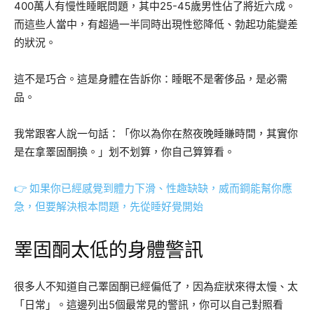
400萬人有慢性睡眠問題，其中25-45歲男性佔了將近六成。
而這些人當中，有超過一半同時出現性慾降低、勃起功能變差
的狀況。
這不是巧合。這是身體在告訴你：睡眠不是奢侈品，是必需
品。
我常跟客人說一句話：「你以為你在熬夜晚睡賺時間，其實你
是在拿睪固酮換。」划不划算，你自己算算看。
👉 如果你已經感覺到體力下滑、性趣缺缺，威而鋼能幫你應
急，但要解決根本問題，先從睡好覺開始
睪固酮太低的身體警訊
很多人不知道自己睪固酮已經偏低了，因為症狀來得太慢、太
「日常」。這邊列出5個最常見的警訊，你可以自己對照看