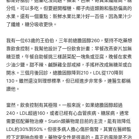
都是好脂肪，適量吃沒問題。蘋果、芭樂、奇異果纖維高、糖
分低，可以多吃。但要避開榴槤、椰子肉這類飽和脂肪偏高的
水果。還有一個重點：新鮮水果比果汁好一百倍，因為果汁少
了纖維，糖分吸收更快。
我有一位63歲的王伯伯，三年前總膽固醇260，堅持不吃藥想
靠飲食控制。我幫他設計了一份飲食計畫：早餐改燕麥片加無
糖豆漿，午餐自助餐挑三樣蔬菜配一塊魚或豆腐，晚餐在家煮
少油少鹽。甜不辣、鹹酥雞全部戒掉，手搖杯改成無糖茶或白
開水。三個月後回診，總膽固醇降到210，LDL從170降到
130。雖然還沒到理想標準，但已經進步非常多，連醫生都稱
讚他。
當然，飲食控制有其極限。一般來說，如果總膽固醇超過
240，LDL超過160，或者已經有心血管疾病、糖尿病，通常
需要搭配藥物治療。Statin類藥物是目前的主流，能有效降低
LDL約30%到50%。但很多病人擔心傷肝傷腎，其實在醫師監
控下定期抽血檢查，藥物安全性是很高的。真正的風險是不治