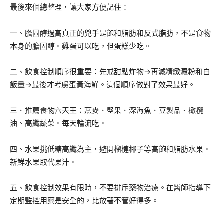
最後來個總整理，讓大家方便記住：
一、膽固醇過高真正的兇手是飽和脂肪和反式脂肪，不是食物
本身的膽固醇。雞蛋可以吃，但蛋糕少吃。
二、飲食控制順序很重要：先戒甜點炸物→再減精緻澱粉和白
飯量→最後才考慮蛋黃海鮮。這個順序做對了效果最好。
三、推薦食物六天王：燕麥、堅果、深海魚、豆製品、橄欖
油、高纖蔬菜。每天輪流吃。
四、水果挑低糖高纖為主，避開榴槤椰子等高飽和脂肪水果。
新鮮水果取代果汁。
五、飲食控制效果有限時，不要排斥藥物治療。在醫師指導下
定期監控用藥是安全的，比放著不管好得多。