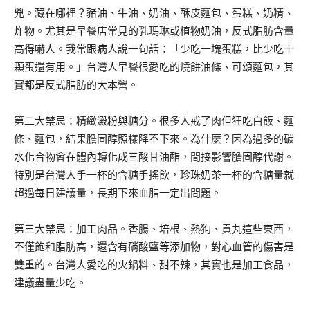
兇。藏在哪裡？豬油、牛油、奶油、酥皮麵包、蛋糕、奶精、
炸物。尤其是早餐店常見的乳瑪琳或植物奶油，反式脂肪含量
高得嚇人。我常跟病人說一句話：「少吃一塊蛋糕，比少吃十
顆蛋還有用。」台灣人早餐很愛吃的燒餅油條、可頌麵包，其
實都是反式脂肪的大本營。
第二大禁忌：精緻澱粉與糖分。很多人戒了肉但狂吃白飯、麵
條、麵包，結果膽固醇照樣降不下來。為什麼？因為過多的碳
水化合物會在體內轉化成三酸甘油酯，間接影響膽固醇代謝。
特別是台灣人手一杯的含糖手搖飲，珍珠奶茶一杯的含糖量就
超過每日建議量，長期下來血脂一定出問題。
第三大禁忌：加工肉品。香腸、培根、熱狗、貢丸這些東西，
不僅飽和脂肪高，還含有硝酸鹽等添加物，對心血管的傷害是
雙重的。台灣人愛吃的火鍋料、甜不辣，其實也是加工食品，
建議盡量少吃。