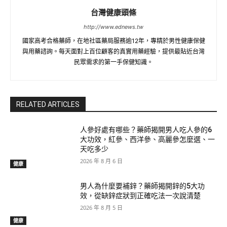
台灣健康頭條
http://www.ednews.tw
國家高考合格藥師，在地社區藥局服務逾12年，專精於男性健康保健
與用藥諮詢。每天面對上百位顧客的真實用藥經驗，提供最貼近台灣
民眾需求的第一手保健知識。
RELATED ARTICLES
人參好處有哪些？藥師揭開男人吃人參的6
大功效，紅參、西洋參、高麗參怎麼選、一
天吃多少
2026 年 8 月 6 日
健康
男人為什麼要補鋅？藥師揭開鋅的5大功
效，從缺鋅症狀到正確吃法一次說清楚
2026 年 8 月 5 日
健康