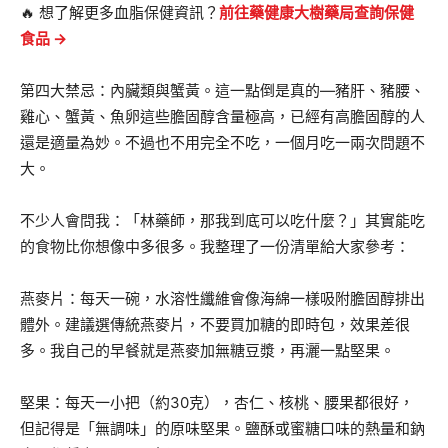
🔥 想了解更多血脂保健資訊？
前往藥健康大樹藥局查詢保健
食品 →
第四大禁忌：內臟類與蟹黃。這一點倒是真的—豬肝、豬腰、
雞心、蟹黃、魚卵這些膽固醇含量極高，已經有高膽固醇的人
還是適量為妙。不過也不用完全不吃，一個月吃一兩次問題不
大。
不少人會問我：「林藥師，那我到底可以吃什麼？」其實能吃
的食物比你想像中多很多。我整理了一份清單給大家參考：
燕麥片：每天一碗，水溶性纖維會像海綿一樣吸附膽固醇排出
體外。建議選傳統燕麥片，不要買加糖的即時包，效果差很
多。我自己的早餐就是燕麥加無糖豆漿，再灑一點堅果。
堅果：每天一小把（約30克），杏仁、核桃、腰果都很好，
但記得是「無調味」的原味堅果。鹽酥或蜜糖口味的熱量和鈉