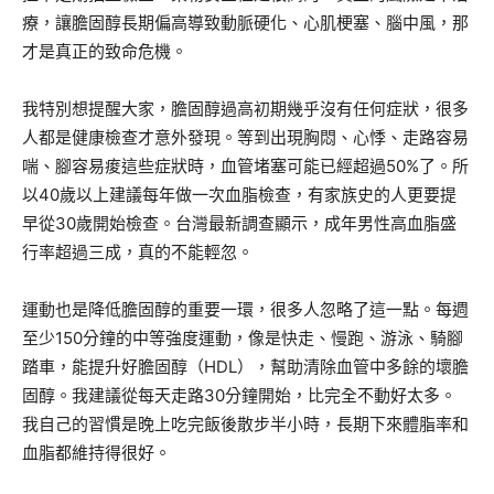
療，讓膽固醇長期偏高導致動脈硬化、心肌梗塞、腦中風，那
才是真正的致命危機。
我特別想提醒大家，膽固醇過高初期幾乎沒有任何症狀，很多
人都是健康檢查才意外發現。等到出現胸悶、心悸、走路容易
喘、腳容易痠這些症狀時，血管堵塞可能已經超過50%了。所
以40歲以上建議每年做一次血脂檢查，有家族史的人更要提
早從30歲開始檢查。台灣最新調查顯示，成年男性高血脂盛
行率超過三成，真的不能輕忽。
運動也是降低膽固醇的重要一環，很多人忽略了這一點。每週
至少150分鐘的中等強度運動，像是快走、慢跑、游泳、騎腳
踏車，能提升好膽固醇（HDL），幫助清除血管中多餘的壞膽
固醇。我建議從每天走路30分鐘開始，比完全不動好太多。
我自己的習慣是晚上吃完飯後散步半小時，長期下來體脂率和
血脂都維持得很好。