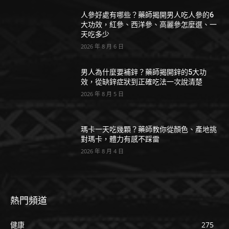
人參好處有哪些？藥師揭開男人吃人參的6
大功效，紅參、西洋參、高麗參怎麼選、一
天吃多少
2026 年 8 月 6 日
男人為什麼要補鋅？藥師揭開鋅的5大功
效，從缺鋅症狀到正確吃法一次說清楚
2026 年 8 月 5 日
瑪卡一天吃幾顆？藥師教你從顏色、產地挑
對瑪卡，體力有感不踩雷
2026 年 8 月 4 日
熱門頻道
健康
275