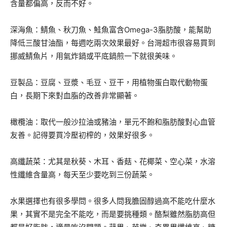
含量都偏高，反而不好。
深海魚：鯖魚、秋刀魚、鮭魚富含Omega-3脂肪酸，能幫助
降低三酸甘油酯，每週吃兩次效果最好。台灣超市很容易買到
挪威鯖魚片，用氣炸鍋或平底鍋煎一下就很美味。
豆製品：豆腐、豆漿、毛豆、豆干，用植物蛋白取代動物蛋
白，長期下來對血脂的改善非常顯著。
橄欖油：取代一般沙拉油或豬油，單元不飽和脂肪酸對心血管
友善。記得要買冷壓初榨的，效果好很多。
高纖蔬菜：尤其是秋葵、木耳、香菇、花椰菜、空心菜，水溶
性纖維含量高，每天至少要吃到三份蔬菜。
水果選擇也有很多學問。很多人問我膽固醇過高不能吃什麼水
果，其實不是完全不能吃，而是要挑種類。酪梨雖然脂肪高但