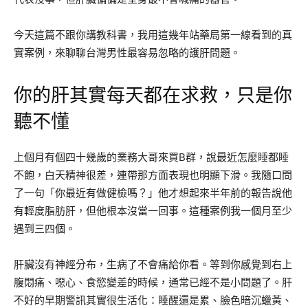
今天這篇不跟你講教科書，我用這幾年站藥局第一線看到的真
實案例，來聊聊台灣男性最容易忽略的護肝問題。
你的肝其實每天都在求救，只是你
聽不懂
上個月有個四十幾歲的業務大哥來買B群，說最近怎麼睡都睡
不飽，白天精神很差，連帶那方面表現也明顯下滑。我隨口問
了一句「你最近有做健檢嗎？」他才想起來半年前的報告說他
有輕度脂肪肝，但他根本沒當一回事。這種案例我一個月至少
遇到三四個。
肝臟沒有神經分布，生病了不會痛給你看。等到你感覺到右上
腹悶痛、噁心、食慾變差的時候，通常已經不是小問題了。肝
不好的早期警訊其實很生活化：睡醒還是累、臉色暗沉蠟黃、