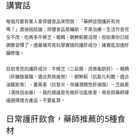
講實話
每個月都有客人拿保健食品來問我：「藥師這個護肝有效
嗎？」直接說結論：保健食品是輔助，不是治療。生活作息完
全不改，吃再多牛樟芝、蜆精、朝鮮薊都沒用。但如果你已經
調整習慣了，適量補充有科學實證的護肝成分，確實能加速肝
臟修復。
目前常見的護肝成分：牛樟芝（三萜類，改善脂肪肝）、蜆精
（肝醣胺基酸，適合熬夜疲勞）、朝鮮薊（抗氧化利膽，適合
油膩飲食）、薑黃素（抗發炎，保護酒精性肝損傷）、芝麻素
（清除自由基）。我的建議是先做肝功能檢查，再依照藥師建
議選擇適合產品，不要亂買。
日常護肝飲食，藥師推薦的5種食
材