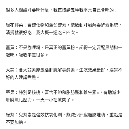
很多人問護肝要吃什麼，我直接講五種我平常自己會吃的：
綠花椰菜：含硫化物和蘿蔔硫素，能啟動肝臟解毒酵素系統，
清燙就很好吃，我大概一週吃三四次。
薑黃：不是咖哩粉，是真正的薑黃粉。記得一定要配黑胡椒一
起吃，吸收率差很多。
大蒜：含大蒜素能激活肝臟解毒酵素，生吃效果最好，腸胃不
好的人建議煮熟。
堅果：特別是核桃，富含不飽和脂肪酸和維生素E，有助減少
肝臟氧化壓力，一天一小把就夠了。
綠茶：兒茶素是強效抗氧化劑，能減少肝臟脂肪堆積，重點是
不要加糖。