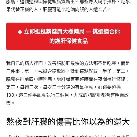
脂肪，這個過程叫做從頭脂質新生。那些每天喝手搖杯、吃水
果代替正餐的人，肝臟可能比吃滷肉飯的人還辛苦。
🔥 立即逛逛藥健康大樹藥局 — 挑選適合你
的護肝保健食品
我自己的病人裡面，改善脂肪肝最快的方法都不是吃藥，而是
三件事：第一，戒掉含糖飲料，做到這點就贏一半了；第二，
晚餐在睡前四小時吃完，讓肝臟有完整時間在夜間進行修復；
第三，每週三次、每次三十分鐘的有氧運動，心跳要超過
130。這三件事認真執行三個月，九成的脂肪肝都會有明顯改
善。
熬夜對肝臟的傷害比你以為的還大