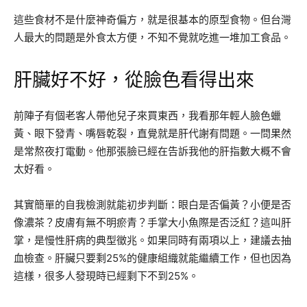
這些食材不是什麼神奇偏方，就是很基本的原型食物。但台灣
人最大的問題是外食太方便，不知不覺就吃進一堆加工食品。
肝臟好不好，從臉色看得出來
前陣子有個老客人帶他兒子來買東西，我看那年輕人臉色蠟
黃、眼下發青、嘴唇乾裂，直覺就是肝代謝有問題。一問果然
是常熬夜打電動。他那張臉已經在告訴我他的肝指數大概不會
太好看。
其實簡單的自我檢測就能初步判斷：眼白是否偏黃？小便是否
像濃茶？皮膚有無不明瘀青？手掌大小魚際是否泛紅？這叫肝
掌，是慢性肝病的典型徵兆。如果同時有兩項以上，建議去抽
血檢查。肝臟只要剩25%的健康組織就能繼續工作，但也因為
這樣，很多人發現時已經剩下不到25%。