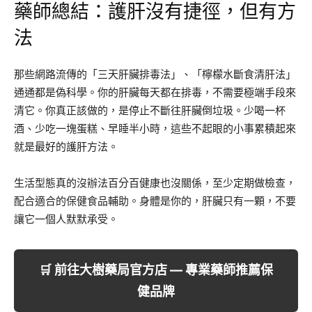
藥師總結：護肝沒有捷徑，但有方
法
那些網路流傳的「三天肝臟排毒法」、「檸檬水斷食清肝法」
通通都是偽科學。你的肝臟每天都在排毒，不需要極端手段來
清它。你真正該做的，是停止不斷往肝臟倒垃圾。少喝一杯
酒、少吃一塊蛋糕、早睡半小時，這些不起眼的小事累積起來
就是最好的護肝方法。
生活型態真的沒辦法百分百健康也沒關係，至少定期做檢查，
配合適合的保健食品輔助。身體是你的，肝臟只有一顆，不要
讓它一個人默默承受。
🛒 前往大樹藥局官方店 — 專業藥師推薦保
健品牌