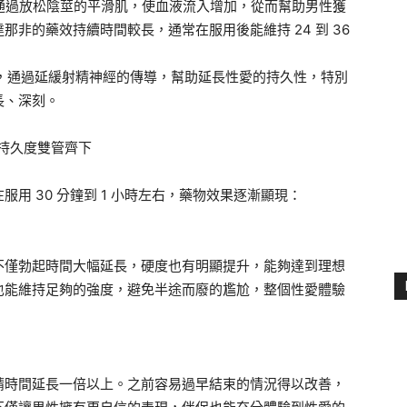
抑製劑，通過放松陰莖的平滑肌，使血液流入增加，從而幫助男性獲
非的藥效持續時間較長，通常在服用後能維持 24 到 36
 類藥物，通過延緩射精神經的傳導，幫助延長性愛的持久性，特別
長、深刻。
持久度雙管齊下
用 30 分鐘到 1 小時左右，藥物效果逐漸顯現：
不僅勃起時間大幅延長，硬度也有明顯提升，能夠達到理想
也能維持足夠的強度，避免半途而廢的尷尬，整個性愛體驗
精時間延長一倍以上。之前容易過早結束的情況得以改善，