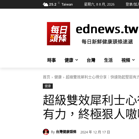
C
星期六, 8 8 月, 2026
登录/加
25.2
Taiwan
時事
健康
台灣
生活
視頻
首页
健康
超級雙效犀利士心得分享：快速勃起堅挺有
健康
超級雙效犀利士心
有力，終極狠人嗷
By
台灣健康頭條
2024 年 12 月 17 日