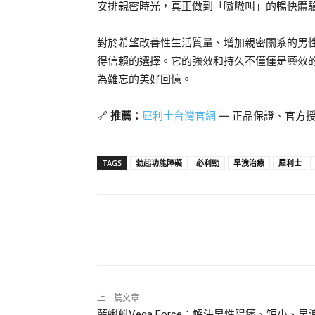
安排親密時光，真正做到「嗷嗷叫」的暢快體
對於希望改善性生活質量、增加親密關系的男
得信賴的選擇。它的強效和持久不僅僅是藥效
為難忘的美好回憶。
🔗
推薦：
犀利士台灣官網
— 正品保證、官方
TAGS
勃起功能障礙
必利勁
早洩治療
犀利士
分享
上一篇文章
藍蝌蚪Vega Force：解決男性陽痿、短小、早