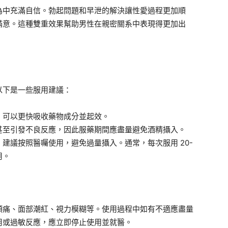
為中充滿自信。勃起問題和早泄的解決讓性愛過程更加順
滿意。這種雙重效果幫助男性在親密關系中表現得更加出
以下是一些服用建議：
，可以更快吸收藥物成分並起效。
甚至引發不良反應，因此服藥期間應盡量避免酒精攝入。
建議按照醫囑使用，避免過量攝入。通常，每次服用 20-
用。
頭痛、面部潮紅、視力模糊等。使用過程中如有不適應盡量
用或過敏反應，應立即停止使用並就醫。