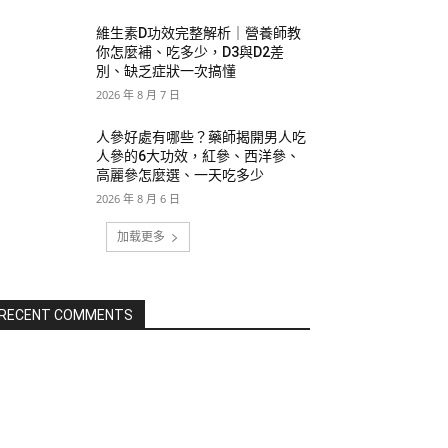
維生素D功效完整解析｜營養師教
你怎麼補、吃多少，D3與D2差
別、缺乏症狀一次搞懂
2026 年 8 月 7 日
人參好處有哪些？藥師揭開男人吃
人參的6大功效，紅參、西洋參、
高麗參怎麼選、一天吃多少
2026 年 8 月 6 日
加载更多
RECENT COMMENTS