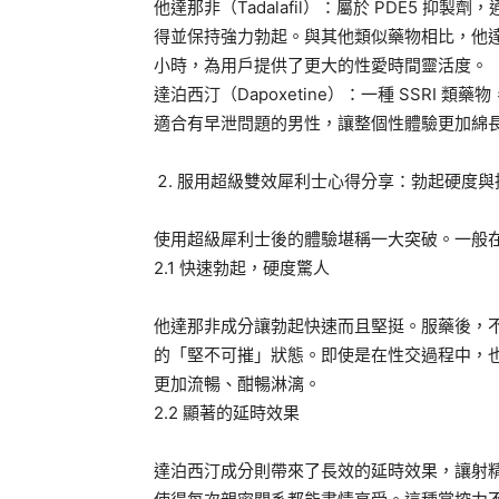
他達那非（Tadalafil）：屬於 PDE5 
得並保持強力勃起。與其他類似藥物相比，他達那
小時，為用戶提供了更大的性愛時間靈活度。
達泊西汀（Dapoxetine）：一種 SSRI
適合有早泄問題的男性，讓整個性體驗更加綿
服用超級雙效犀利士心得分享：勃起硬度與
使用超級犀利士後的體驗堪稱一大突破。一般在服
2.1 快速勃起，硬度驚人
他達那非成分讓勃起快速而且堅挺。服藥後，
的「堅不可摧」狀態。即使是在性交過程中，
更加流暢、酣暢淋漓。
2.2 顯著的延時效果
達泊西汀成分則帶來了長效的延時效果，讓射