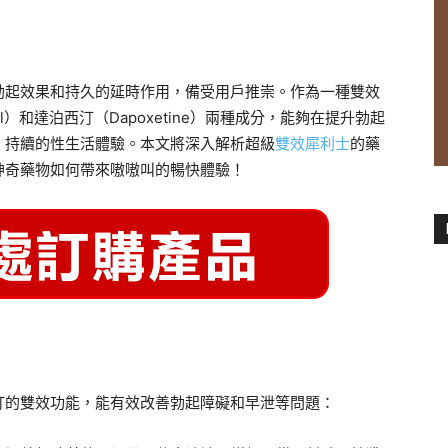
勃起效果和持久的延時作用，備受用戶推崇。作為一種雙效
il）和達泊西汀（Dapoxetine）兩種成分，能夠在提升勃起
、持續的性生活體驗。本文將深入解析超級
雙效犀利士
的藥
神奇藥物如何帶來嗷嗷叫的暢快體驗！
汀的雙效功能，能有效改善勃起障礙和早泄等問題：