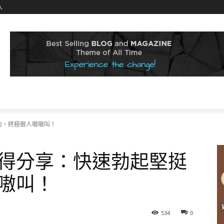
入
力，終極狠人嗷嗷叫！
得分享：快速勃起堅挺
嗷叫！
534
0