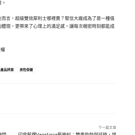
驗。
性而言，超級雙效犀利士哪裡賣？堅信大廠成為了是一種值
的體現，更帶來了心理上的滿足感，讓每次親密時刻都能成
授權
產品評測
男性保健
下一篇文章
洩問
印度藍鑽Vegaforce藍蝌蚪：雙重助勃與延時，增