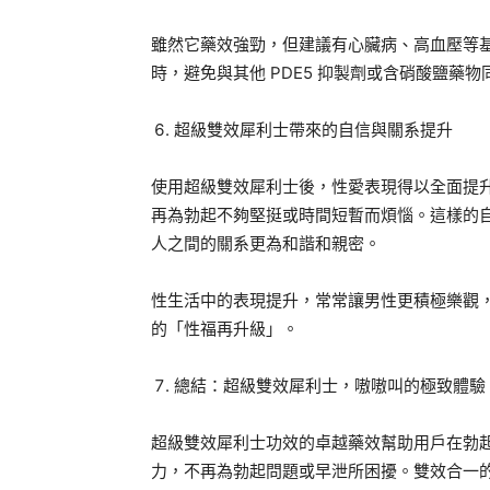
雖然它藥效強勁，但建議有心臟病、高血壓等
時，避免與其他 PDE5 抑製劑或含硝酸鹽藥
超級雙效犀利士帶來的自信與關系提升
使用超級雙效犀利士後，性愛表現得以全面提
再為勃起不夠堅挺或時間短暫而煩惱。這樣的
人之間的關系更為和諧和親密。
性生活中的表現提升，常常讓男性更積極樂觀
的「性福再升級」。
總結：超級雙效犀利士，嗷嗷叫的極致體驗
超級雙效犀利士功效的卓越藥效幫助用戶在勃
力，不再為勃起問題或早泄所困擾。雙效合一