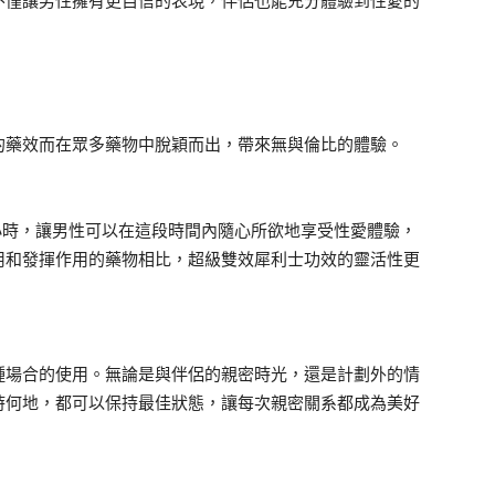
不僅讓男性擁有更自信的表現，伴侶也能充分體驗到性愛的
的藥效而在眾多藥物中脫穎而出，帶來無與倫比的體驗。
 小時，讓男性可以在這段時間內隨心所欲地享受性愛體驗，
用和發揮作用的藥物相比，超級雙效犀利士功效的靈活性更
種場合的使用。無論是與伴侶的親密時光，還是計劃外的情
時何地，都可以保持最佳狀態，讓每次親密關系都成為美好