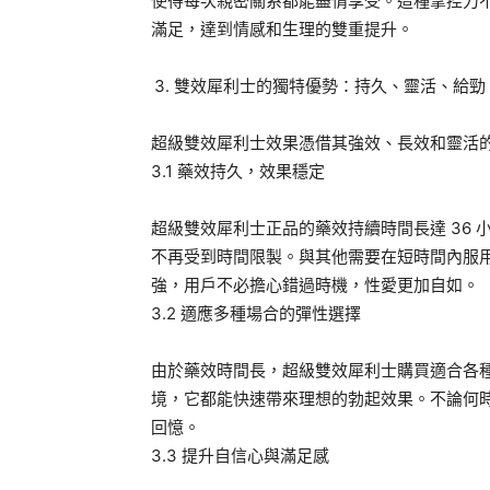
使得每次親密關系都能盡情享受。這種掌控力
滿足，達到情感和生理的雙重提升。
雙效犀利士的獨特優勢：持久、靈活、給勁
超級雙效犀利士效果憑借其強效、長效和靈活
3.1 藥效持久，效果穩定
超級雙效犀利士正品的藥效持續時間長達 36
不再受到時間限製。與其他需要在短時間內服
強，用戶不必擔心錯過時機，性愛更加自如。
3.2 適應多種場合的彈性選擇
由於藥效時間長，超級雙效犀利士購買適合各
境，它都能快速帶來理想的勃起效果。不論何
回憶。
3.3 提升自信心與滿足感