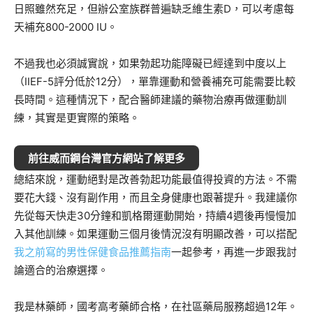
日照雖然充足，但辦公室族群普遍缺乏維生素D，可以考慮每
天補充800-2000 IU。
不過我也必須誠實說，如果勃起功能障礙已經達到中度以上
（IIEF-5評分低於12分），單靠運動和營養補充可能需要比較
長時間。這種情況下，配合醫師建議的藥物治療再做運動訓
練，其實是更實際的策略。
前往威而鋼台灣官方網站了解更多
總結來說，運動絕對是改善勃起功能最值得投資的方法。不需
要花大錢、沒有副作用，而且全身健康也跟著提升。我建議你
先從每天快走30分鐘和凱格爾運動開始，持續4週後再慢慢加
入其他訓練。如果運動三個月後情況沒有明顯改善，可以搭配
我之前寫的男性保健食品推薦指南
一起參考，再進一步跟我討
論適合的治療選擇。
我是林藥師，國考高考藥師合格，在社區藥局服務超過12年。