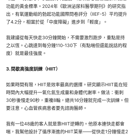
功能的黃金標準。2024年《歐洲泌尿科醫學期刊》的研究指
出，有氧運動組的勃起功能國際問卷評分（IIEF-5）平均提升
了4.2分，相當於從「中度障礙」進步到「輕度」。
我建議從每天快走30分鐘開始，不需要激烈跑步，重點是持
之以恆。心跳達到每分鐘110-130下（有點喘但還能說話的程
度）就是最佳強度。
3. 間歇高強度訓練（HIIT）
如果時間有限，HIIT是效率最高的選擇。研究顯示HIIT能在短
時間內大幅提升一氧化氮生成量和身體代謝率。做法：衝刺
30秒後慢走90秒，重複8輪，總共16分鐘就完成一次訓練。但
要注意，心血管疾病患者要先諮詢醫師。
我有一位48歲的客人就是靠HIIT逆轉的。他原本連快走都會
喘，我幫他設計了循序漸進的HIIT菜單——從快走1分鐘慢走2