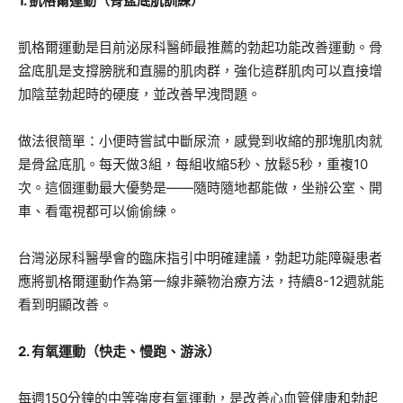
1. 凱格爾運動（骨盆底肌訓練）
凱格爾運動是目前泌尿科醫師最推薦的勃起功能改善運動。骨
盆底肌是支撐膀胱和直腸的肌肉群，強化這群肌肉可以直接增
加陰莖勃起時的硬度，並改善早洩問題。
做法很簡單：小便時嘗試中斷尿流，感覺到收縮的那塊肌肉就
是骨盆底肌。每天做3組，每組收縮5秒、放鬆5秒，重複10
次。這個運動最大優勢是——隨時隨地都能做，坐辦公室、開
車、看電視都可以偷偷練。
台灣泌尿科醫學會的臨床指引中明確建議，勃起功能障礙患者
應將凱格爾運動作為第一線非藥物治療方法，持續8-12週就能
看到明顯改善。
2. 有氧運動（快走、慢跑、游泳）
每週150分鐘的中等強度有氧運動，是改善心血管健康和勃起