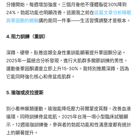
分鐘開始，每週增加強度。三個月後他不僅體脂從30%降到
24%，勃起功能也明顯改善。這跟我之前在
這篇文章分析睡眠
與睪固酮的關聯
講的是同一件事——生活習慣調整才是根本。
4. 阻力訓練（重訓）
深蹲、硬舉、臥推這類全身性重訓能顯著提升睪固酮分泌。
2025年一篇統合分析發現，進行大肌群多關節訓練的男性，
運動後睪固酮濃度立即上升15-30%。我特別推薦深蹲，因為
它能同時強化核心和骨盆底肌群。
5. 瑜珈或皮拉提斯
別小看伸展類運動。瑜珈能降低壓力荷爾蒙皮質醇，改善血液
循環，同時訓練骨盆底肌。2025年台灣一項小型臨床試驗顯
示，12週瑜珈訓練後，參與者的勃起功能和性滿意度都有統計
上的顯著提升。