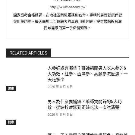
http://www.ednews.tw
國家高考合格藥師，在地社區藥局服務逾12年，專精於男性健康保健
與用藥諮詢。每天面對上百位顧客的真實用藥經驗，提供最貼近台灣
民眾需求的第一手保健知識。
RELATED ARTICLES
人參好處有哪些？藥師揭開男人吃人參的6
大功效，紅參、西洋參、高麗參怎麼選、一
天吃多少
2026 年 8 月 6 日
健康
男人為什麼要補鋅？藥師揭開鋅的5大功
效，從缺鋅症狀到正確吃法一次說清楚
2026 年 8 月 5 日
健康