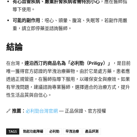
有心血管疾病、嚴重肝腎疾病者需特別小心
，應在醫師指
導下使用。
可能的副作用
：噁心、頭暈、腹瀉、失眠等，若副作用嚴
重，請立即停藥並諮詢醫師。
結論
在台灣，
達泊西汀的商品名為「必利勁（Priligy）」
，是目前
唯一獲得官方認證的早洩治療藥物。由於它是處方藥，患者應
透過正規管道，在醫師指導下服用，以確保安全與療效。如果
有早洩問題，建議諮詢專業醫師，選擇適合的治療方式，提升
性生活品質與自信心。
🔗
推薦：
必利勁台灣官網
— 正品保證、官方授權
TAGS
勃起功能障礙
必利勁
早洩治療
產品評測