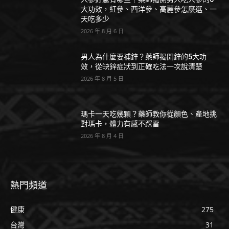
大功效，紅參、西洋參、高麗參怎麼選、一
天吃多少
2026 年 8 月 6 日
男人為什麼要補鋅？藥師揭開鋅的5大功
效，從缺鋅症狀到正確吃法一次說清楚
2026 年 8 月 5 日
瑪卡一天吃幾顆？藥師教你從顏色、產地挑
對瑪卡，體力有感不踩雷
2026 年 8 月 4 日
熱門頻道
健康
275
台灣
31