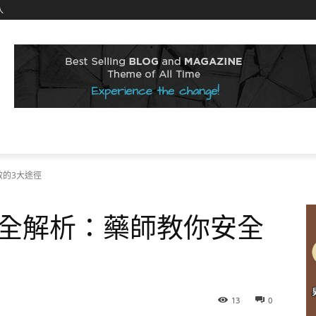
入
的3大途徑
全解析：藥師教你安全
13
0