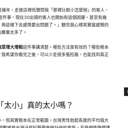
這幾年，走進店裡低聲問我「那裡比較小怎麼辦」的客人，
這件事，現在30出頭的客人也開始有這個困擾。甚至有幾
，再這樣下去感情要出問題了。」聽完我心裡其實蠻感慨的
的嚴重太多了。
陰莖增大增粗
這件事講清楚。哪些方法是有效的？哪些根本
？我希望你看完之後，可以少走很多冤枉路，也能找到真正
「太小」真的太小嗎？
小，但其實根本在正常範圍。台灣男性勃起長度的平均值大
。這個數據是台灣泌尿科醫學會統計過的東西，不是網路隨便講