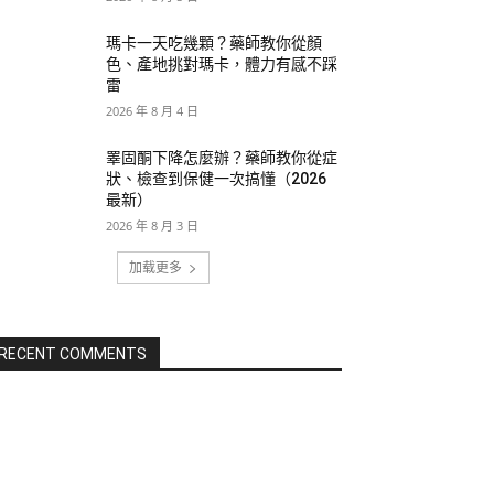
瑪卡一天吃幾顆？藥師教你從顏
色、產地挑對瑪卡，體力有感不踩
雷
2026 年 8 月 4 日
睪固酮下降怎麼辦？藥師教你從症
狀、檢查到保健一次搞懂（2026
最新）
2026 年 8 月 3 日
加载更多
RECENT COMMENTS