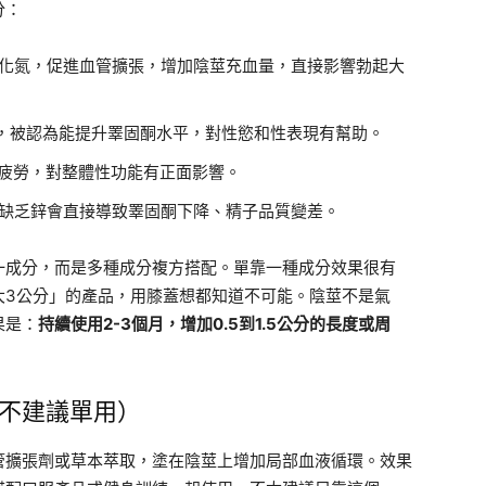
分：
化氮，促進血管擴張，增加陰莖充血量，直接影響勃起大
，被認為能提升睪固酮水平，對性慾和性表現有幫助。
疲勞，對整體性功能有正面影響。
缺乏鋅會直接導致睪固酮下降、精子品質變差。
一成分，而是多種成分複方搭配。單靠一種成分效果很有
大3公分」的產品，用膝蓋想都知道不可能。陰莖不是氣
果是：
持續使用2-3個月，增加0.5到1.5公分的長度或周
。
不建議單用）
管擴張劑或草本萃取，塗在陰莖上增加局部血液循環。效果