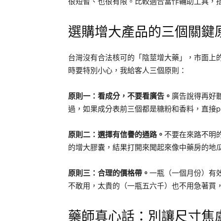
很短暫、也很有限。比較適合當作輔助工具，
選購增大產品的三個關鍵
台灣沒有合法核可的「陰莖增大藥」，市面上
時要特別小心，我給客人三個原則：
原則一：看成分，不要看廣告。
廣告說得再好
過，如果成分表前三個都是糖粉和香料，直接pa
原則二：選擇有信譽的通路。
不要在來路不明
的增大膠囊，結果打開來聞起來像中藥房的地
原則三：合理的價格帶。
一瓶（一個月份）有效
不敢用，太貴的（一瓶五六千）也不用急著買
藥師真心話：別讓尺寸焦