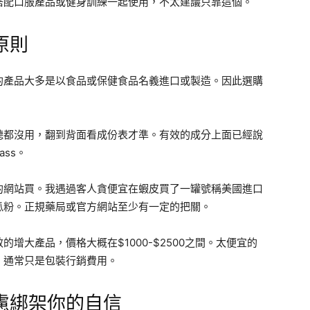
搭配口服產品或健身訓練一起使用，不太建議只靠這個。
原則
的產品大多是以食品或保健食品名義進口或製造。因此選購
聽都沒用，翻到背面看成份表才準。有效的成分上面已經說
ss。
的網站買。我遇過客人貪便宜在蝦皮買了一罐號稱美國進口
瓜粉。正規藥局或官方網站至少有一定的把關。
的增大產品，價格大概在$1000-$2500之間。太便宜的
，通常只是包裝行銷費用。
慮綁架你的自信