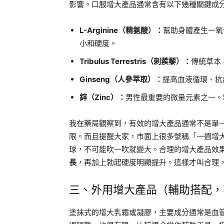
影響。口服增大產品通常含有以下幾種關鍵成
L-Arginine（精氨酸）：
幫助身體產生一氧
小和硬度。
Tribulus Terrestris（刺蒺藜）：
傳統草本
Ginseng（人參萃取）：
提高血液循環、抗
鋅（Zinc）：
男性最重要的微量元素之一。
我在藥局觀察到，有效的增大產品通常不是單
限。而且提醒大家，市面上很多號稱「一週增
球，不可能吹一吹就變大。合理的增大產品效
長
，再加上勃起硬度明顯提升。這樣才叫合理
三、外用增大產品（輔助搭配，
塗抹式的增大乳霜或凝膠，主要成分通常是血