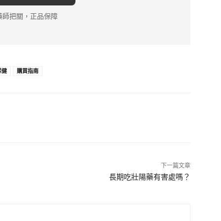
藥師把關，正品保障
保健
購買指南
下一篇文章
長期吃壯陽藥有害處嗎？