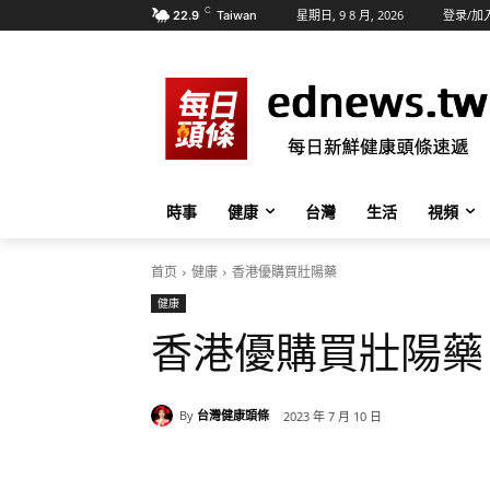
C
星期日, 9 8 月, 2026
登录/加
22.9
Taiwan
時事
健康
台灣
生活
視頻
首页
健康
香港優購買壯陽藥
健康
香港優購買壯陽藥
By
台灣健康頭條
2023 年 7 月 10 日
分享