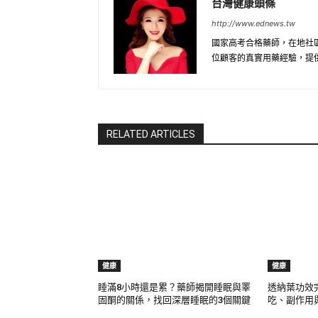
台灣健康頭條
http://www.ednews.tw
國家高考合格藥師，在地社
位顧客的真實用藥經驗，提
RELATED ARTICLES
健康
健康
睡滿8小時還是累？藥師揭開睡眠與睪
透納葉功效
固酮的關係，找回深層睡眠的3個關鍵
吃、副作用