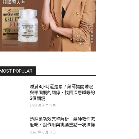
MOST POPULAR
睡滿8小時還是累？藥師揭開睡眠
與睪固酮的關係，找回深層睡眠的
3個關鍵
2026 年 8 月 9 日
透納葉功效完整解析｜藥師教你怎
麼吃、副作用與挑選重點一次搞懂
2026 年 8 月 8 日