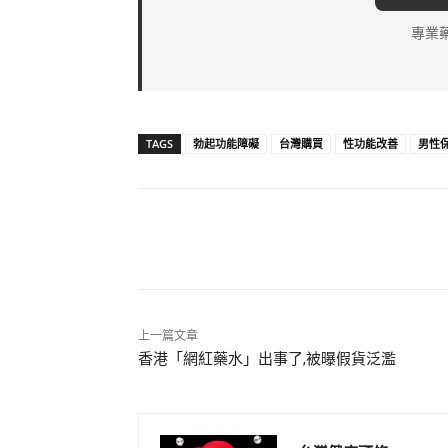
專業
TAGS
勃起功能障礙
台灣購買
性功能改善
男性
分享
上一篇文章
香港「網紅藥水」出事了,被曝假貨泛濫