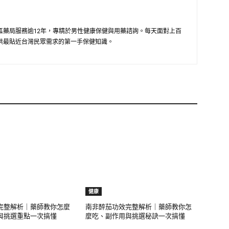
區藥局服務逾12年，專精於男性健康保健與用藥諮詢。每天面對上百
供最貼近台灣民眾需求的第一手保健知識。
健康
完整解析｜藥師教你怎麼
南非醉茄功效完整解析｜藥師教你怎
與挑選重點一次搞懂
麼吃、副作用與挑選秘訣一次搞懂