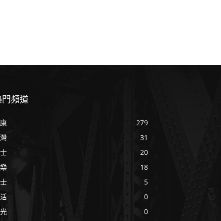
熱門頻道
康
279
灣
31
士
20
樂
18
士
5
活
0
光
0