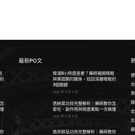
最新PO文
眠
睡滿8小時還是累？藥師揭開睡眠
健
的
與睪固酮的關係，找回深層睡眠的
台
3個關鍵
2026 年 8 月 9 日
男
娛
怎
透納葉功效完整解析｜藥師教你怎
懂
麼吃、副作用與挑選重點一次搞懂
女
2026 年 8 月 8 日
生
觀
你
南非醉茄功效完整解析｜藥師教你