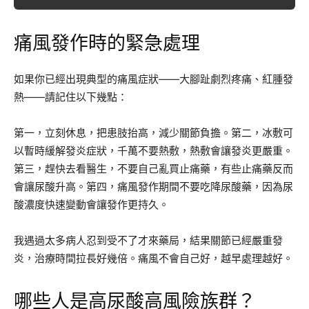
痛風發作時的緊急處理
如果你已經出現典型的痛風症狀——大腳趾劇烈疼痛、紅腫發
熱——請記住以下幾點：
第一，立刻休息，把患肢抬高，減少關節負擔。第二，冰敷可
以暫時緩解發炎症狀，千萬不要熱敷，熱敷會讓發炎更嚴重。
第三，趕快去看醫生，不要自己亂買止痛藥，有些止痛藥反而
會讓尿酸升高。第四，痛風發作期間不要吃降尿酸藥，因為尿
酸濃度快速變動會讓發作更持久。
我遇過太多病人忍到受不了才來藥局，結果關節已經嚴重發
炎，治療時間拉長好幾倍。痛風不會自己好，越早處理越好。
哪些人是高尿酸高風險族群？