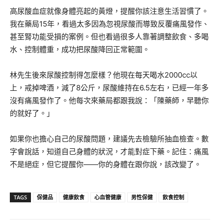
高尿酸血症就像身體亮起的黃燈，提醒你該注意生活習慣了。
我在藥局15年，看過太多因為忽視尿酸而導致反覆痛風發作、
甚至腎功能受損的案例。但也看過很多人靠著調整飲食、多喝
水、控制體重，成功把尿酸降回正常範圍。
林先生後來尿酸控制得怎麼樣？他現在每天喝水2000cc以
上，戒掉啤酒，減了8公斤，尿酸維持在6.5左右，已經一年多
沒有痛風發作了。他每次來藥局都跟我說：「陳藥師，早聽你
的就好了。」
如果你也擔心自己的尿酸問題，建議先去檢驗所抽血檢查。數
字會說話，知道自己身體的狀況，才能對症下藥。記住：痛風
不是絕症，但它提醒你——你的身體在跟你說，該改變了。
TAGS
保健品
健康飲食
心血管健康
男性保健
飲食控制