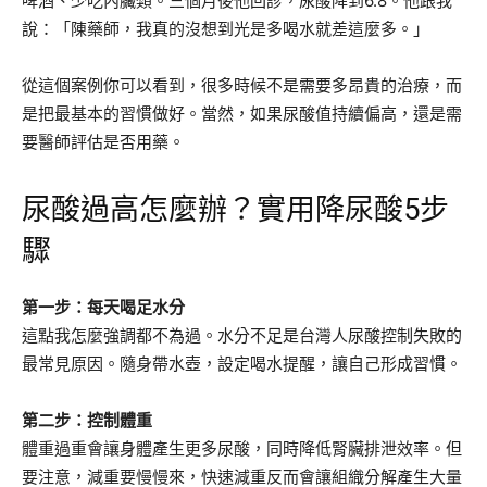
啤酒、少吃內臟類。三個月後他回診，尿酸降到6.8。他跟我
說：「陳藥師，我真的沒想到光是多喝水就差這麼多。」
從這個案例你可以看到，很多時候不是需要多昂貴的治療，而
是把最基本的習慣做好。當然，如果尿酸值持續偏高，還是需
要醫師評估是否用藥。
尿酸過高怎麼辦？實用降尿酸5步
驟
第一步：每天喝足水分
這點我怎麼強調都不為過。水分不足是台灣人尿酸控制失敗的
最常見原因。隨身帶水壺，設定喝水提醒，讓自己形成習慣。
第二步：控制體重
體重過重會讓身體產生更多尿酸，同時降低腎臟排泄效率。但
要注意，減重要慢慢來，快速減重反而會讓組織分解產生大量