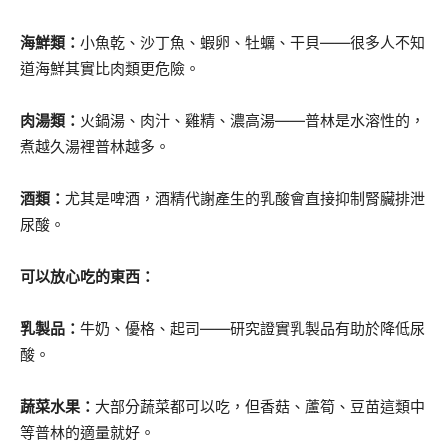
海鮮類：
小魚乾、沙丁魚、蝦卵、牡蠣、干貝——很多人不知
道海鮮其實比肉類更危險。
肉湯類：
火鍋湯、肉汁、雞精、濃高湯——普林是水溶性的，
煮越久湯裡普林越多。
酒類：
尤其是啤酒，酒精代謝產生的乳酸會直接抑制腎臟排泄
尿酸。
可以放心吃的東西：
乳製品：
牛奶、優格、起司——研究證實乳製品有助於降低尿
酸。
蔬菜水果：
大部分蔬菜都可以吃，但香菇、蘆筍、豆苗這類中
等普林的適量就好。