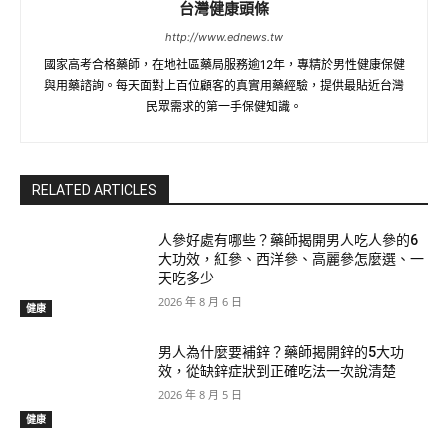
台灣健康頭條
http://www.ednews.tw
國家高考合格藥師，在地社區藥局服務逾12年，專精於男性健康保健
與用藥諮詢。每天面對上百位顧客的真實用藥經驗，提供最貼近台灣
民眾需求的第一手保健知識。
RELATED ARTICLES
人參好處有哪些？藥師揭開男人吃人參的6
大功效，紅參、西洋參、高麗參怎麼選、一
天吃多少
2026 年 8 月 6 日
健康
男人為什麼要補鋅？藥師揭開鋅的5大功
效，從缺鋅症狀到正確吃法一次說清楚
2026 年 8 月 5 日
健康