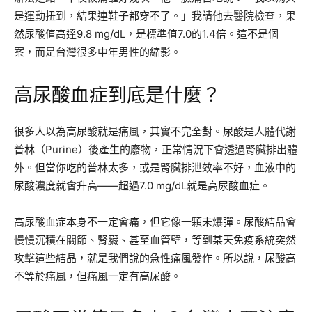
是運動扭到，結果連鞋子都穿不了。」我請他去醫院檢查，果
然尿酸值高達9.8 mg/dL，是標準值7.0的1.4倍。這不是個
案，而是台灣很多中年男性的縮影。
高尿酸血症到底是什麼？
很多人以為高尿酸就是痛風，其實不完全對。尿酸是人體代謝
普林（Purine）後產生的廢物，正常情況下會透過腎臟排出體
外。但當你吃的普林太多，或是腎臟排泄效率不好，血液中的
尿酸濃度就會升高——超過7.0 mg/dL就是高尿酸血症。
高尿酸血症本身不一定會痛，但它像一顆未爆彈。尿酸結晶會
慢慢沉積在關節、腎臟、甚至血管壁，等到某天免疫系統突然
攻擊這些結晶，就是我們說的急性痛風發作。所以說，尿酸高
不等於痛風，但痛風一定有高尿酸。