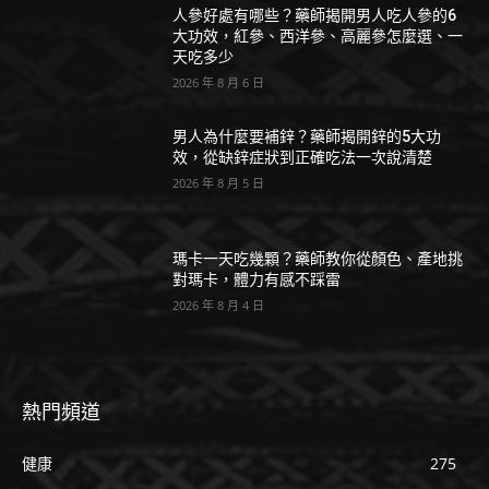
人參好處有哪些？藥師揭開男人吃人參的6
大功效，紅參、西洋參、高麗參怎麼選、一
天吃多少
2026 年 8 月 6 日
男人為什麼要補鋅？藥師揭開鋅的5大功
效，從缺鋅症狀到正確吃法一次說清楚
2026 年 8 月 5 日
瑪卡一天吃幾顆？藥師教你從顏色、產地挑
對瑪卡，體力有感不踩雷
2026 年 8 月 4 日
熱門頻道
健康
275