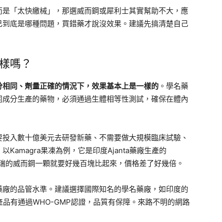
而是「太快繳械」，那選威而鋼或犀利士其實幫助不大，應
己到底是哪種問題，買錯藥才說沒效果。建議先搞清楚自己
樣嗎？
分相同、劑量正確的情況下，效果基本上是一樣的
。學名藥
同成分生產的藥物，必須通過生體相等性測試，確保在體內
要投入數十億美元去研發新藥、不需要做大規模臨床試驗、
amagra果凍為例，它是印度Ajanta藥廠生產的
原廠輝瑞的威而鋼一顆就要好幾百塊比起來，價格差了好幾倍。
藥廠的品管水準。建議選擇國際知名的學名藥廠，如印度的
這些藥廠的產品有通過WHO-GMP認證，品質有保障。來路不明的網路