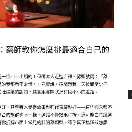
南：藥師教你怎麼挑最適合自己的
週一位四十出頭的工程師客人走進店裡，劈頭就問：「藥
講的我都看不太懂。」老實說，這問題我一天被問至少三
於壯陽藥的認知，其實跟實際狀況有段不小的差距。
越好，甚至有人覺得效果越強代表藥越好——這些觀念都不
適合的族群也不一樣，選錯不僅效果打折，還可能白花錢甚
幫你拆解市面上常見的壯陽藥類型，讓你真正搞懂該怎麼