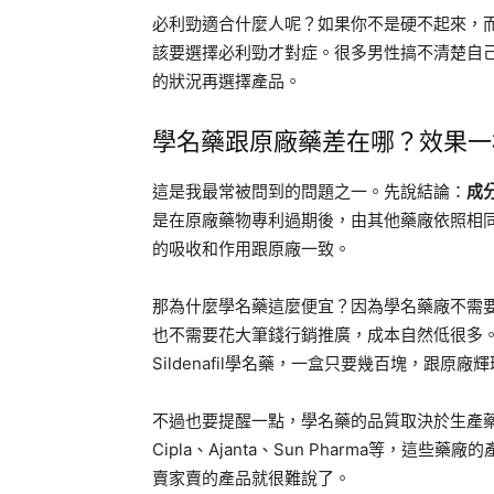
必利勁適合什麼人呢？如果你不是硬不起來，
該要選擇必利勁才對症。很多男性搞不清楚自
的狀況再選擇產品。
學名藥跟原廠藥差在哪？效果一
這是我最常被問到的問題之一。先說結論：
成
是在原廠藥物專利過期後，由其他藥廠依照相
的吸收和作用跟原廠一致。
那為什麼學名藥這麼便宜？因為學名藥廠不需
也不需要花大筆錢行銷推廣，成本自然低很多。以K
Sildenafil學名藥，一盒只要幾百塊，跟
不過也要提醒一點，學名藥的品質取決於生產
Cipla、Ajanta、Sun Pharma等，
賣家賣的產品就很難說了。