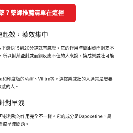
陽藥？藥師推薦清單在這裡
 快速起效，藥效集中
下最快15到20分鐘就有感覺。它的作用時間跟威而鋼差不
高，所以對某些對威而鋼反應不佳的人來說，換成樂威壯可能
和印度版的Valif、Vilitra等。選擇樂威壯的人通常是想要
敏感的人。
專門針對早洩
利勁的作用完全不一樣。它的成分是Dapoxetine，屬
門治療早洩問題。