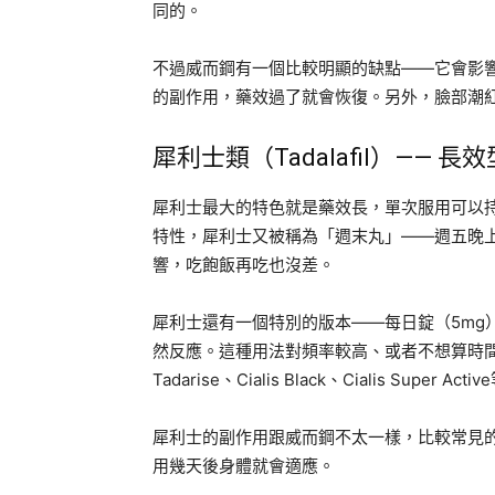
同的。
不過威而鋼有一個比較明顯的缺點——它會影
的副作用，藥效過了就會恢復。另外，臉部潮
犀利士類（Tadalafil）—— 
犀利士最大的特色就是藥效長，單次服用可以持
特性，犀利士又被稱為「週末丸」——週五晚
響，吃飽飯再吃也沒差。
犀利士還有一個特別的版本——每日錠（5mg
然反應。這種用法對頻率較高、或者不想算時間的
Tadarise、Cialis Black、Cialis Supe
犀利士的副作用跟威而鋼不太一樣，比較常見
用幾天後身體就會適應。