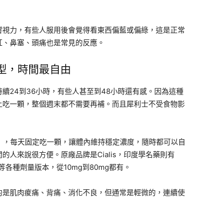
響視力，有些人服用後會覺得看東西偏藍或偏綠，這是正常
紅、鼻塞、頭痛也是常見的反應。
長效型，時間最自由
續24到36小時，有些人甚至到48小時還有感。因為這種
上吃一顆，整個週末都不需要再補。而且犀利士不受食物影
），每天固定吃一顆，讓體內維持穩定濃度，隨時都可以自
人來說很方便。原廠品牌是Cialis，印度學名藥則有
r Active等各種劑量版本，從10mg到80mg都有。
的是肌肉痠痛、背痛、消化不良，但通常是輕微的，連續使