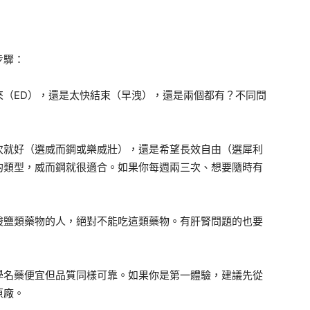
步驟：
來（ED），還是太快結束（早洩），還是兩個都有？不同問
次就好（選威而鋼或樂威壯），還是希望長效自由（選犀利
的類型，威而鋼就很適合。如果你每週兩三次、想要隨時有
酸鹽類藥物的人，絕對不能吃這類藥物。有肝腎問題的也要
學名藥便宜但品質同樣可靠。如果你是第一體驗，建議先從
原廠。