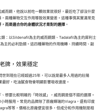
找威而鋼，他說以前吃一顆效果就很好，最近吃了卻沒什麼
藥，兩種藥物交互作用導致效果變差。這種事情其實滿常見
好，而是適合你的身體狀況才是對的選擇
。
ildenafil為主的威而鋼類、Tadalafil為主的犀利士
泊西汀為主的必利勁類。這四種藥物的作用機轉、持續時間、副
 經典老牌，效果穩定
年問世到現在已經超過25年，可以說是最多人用過的壯陽
果最好，吃油膩食物會明顯影響吸收速度。
下、想要比較明確的「時效感」，威而鋼是個不錯的選擇。
1小時服用。常見的品牌除了原廠輝瑞的Viagra，還有印度
ra、Silagra等等，價格比原廠便宜很多，但成分和作用機制是相