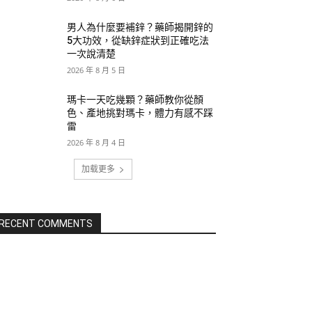
男人為什麼要補鋅？藥師揭開鋅的
5大功效，從缺鋅症狀到正確吃法
一次說清楚
2026 年 8 月 5 日
瑪卡一天吃幾顆？藥師教你從顏
色、產地挑對瑪卡，體力有感不踩
雷
2026 年 8 月 4 日
加载更多
RECENT COMMENTS