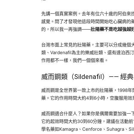
先講一個真實案例。去年有位六十歲的阿伯來
感覺。問了才發現他這段時間開始吃心臟病的
的，所以我一再強調——
壯陽藥不是吃越強越
台灣市面上常見的壯陽藥，主要可以分成幾個大類：以S
類、Vardenafil為主的樂威壯類、還有達
作用都不一樣，我們一個個來看。
威而鋼類（Sildenafil）——
威而鋼是全世界第一款上市的壯陽藥，1998
藥。它的作用時間大約4到6小時，空腹服用效
威而鋼適合什麼人？如果你是偶爾需要加強一
它的起效時間大約30到60分鐘，建議在活動前
學名藥如Kamagra、Cenforce、Suhag