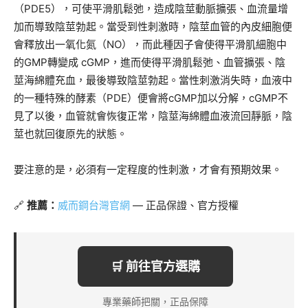
（PDE5），可使平滑肌鬆弛，造成陰莖動脈擴張、血流量增
加而導致陰莖勃起。當受到性刺激時，陰莖血管的內皮細胞便
會釋放出一氧化氮（NO），而此種因子會使得平滑肌細胞中
的GMP轉變成 cGMP，進而使得平滑肌鬆弛、血管擴張、陰
莖海綿體充血，最後導致陰莖勃起。當性刺激消失時，血液中
的一種特殊的酵素（PDE）便會將cGMP加以分解，cGMP不
見了以後，血管就會恢復正常，陰莖海綿體血液流回靜脈，陰
莖也就回復原先的狀態。
要注意的是，必須有一定程度的性刺激，才會有預期效果。
🔗
推薦：
威而鋼台灣官網
— 正品保證、官方授權
🛒 前往官方選購
專業藥師把關，正品保障