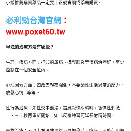
小編推薦購買藥品一定要上正規官網或藥局購買。
必利勁台灣官網
：
www.poxet60.tw
早洩的治療方法有哪些？
生理、疾病方面：把如糖尿病、攝護腺炎等疾病治療好，至少
控制在一個安全值內。
心理因素方面：如改善親密關係，不要給性生活過度的壓力，
放鬆心情…等等。
性行為治療：如性交中斷法，當感覺快射精時，暫停性刺激
二、三十秒再重新開始，如此反覆練習可延長射精時間。
藥物治療：若以上方法效果都不見加分時，臨床上可能使用選