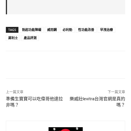
TAGS
勃起功能障礙
威而鋼
必利勁
性功能改善
早洩治療
犀利士
產品評測
上一篇文章
下一篇文章
準備生寶寶可以吃偉哥他達拉
樂威壯levitra台灣官網是真的
非嗎？
嗎？