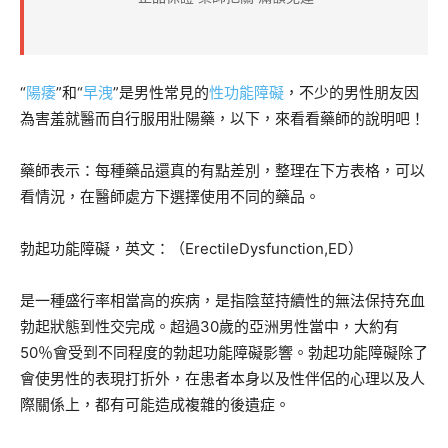
“
陽痿
”和“
早洩
”是男性常見的
性功能障礙
，不少的男性朋友因
為害羞就醫而自行服用壯陽藥，以下，來看看藥師的說明吧！
藥師表示：每種藥品還真的有點差別，整理在下方表格，可以
看情況，在醫師處方下選擇使用不同的藥品。
勃起功能障礙，英文：（ErectileDysfunction,ED）
是一種盛行率相當高的疾病，是指陰莖持續性的無法保持充血
勃起狀態到性交完成。超過30歲的亞洲男性當中，大約有
50％會受到不同程度的勃起功能障礙影響。勃起功能障礙除了
會使男性的表現打折外，在患者本身以及性伴侶的心理以及人
際關係上，都有可能造成複雜的後遺症。