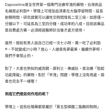
Dapoxetine是全世界第一個專門治療早洩的藥物，台灣商品
名稱是必利勁®，學理上可增加血清素在大腦停留時間、延長
射精時間，研究證實可以讓性交時間增長二至三倍，如原僅一
分鐘以下，可延長為三至四分鐘，成功率約八成。目前該藥品
是自費處方藥，必須經過醫師診治後才處方使用。
當然，假如有男人說自己已經一次七小時，萬一吃了必利勁
®，不就變成21小時？放心，人總是有夢最美，繼續作夢吧，
我們不會阻止的。
對了，大家也熟知的威而鋼、犀利士、樂威壯，是治療「勃起
功能障礙」的藥物，對於「早洩」問題，學理上沒有用處，兩
者也完全不一樣喔！
到底它們是如何作用的呢？
學理上，這些壯陽藥都是屬於「第五型磷酸二脂酶抑制劑」