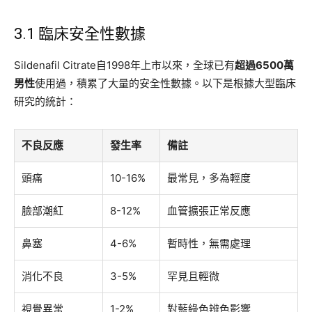
3.1 臨床安全性數據
Sildenafil Citrate自1998年上市以來，全球已有
超過6500萬
男性
使用過，積累了大量的安全性數據。以下是根據大型臨床
研究的統計：
不良反應
發生率
備註
頭痛
10-16%
最常見，多為輕度
臉部潮紅
8-12%
血管擴張正常反應
鼻塞
4-6%
暫時性，無需處理
消化不良
3-5%
罕見且輕微
視覺異常
1-2%
對藍綠色辨色影響