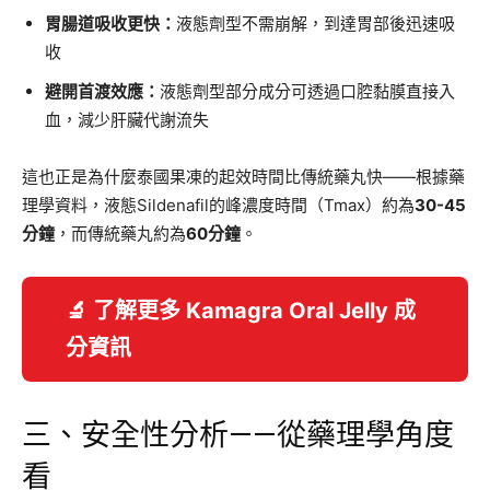
胃腸道吸收更快：
液態劑型不需崩解，到達胃部後迅速吸
收
避開首渡效應：
液態劑型部分成分可透過口腔黏膜直接入
血，減少肝臟代謝流失
這也正是為什麼泰國果凍的起效時間比傳統藥丸快——根據藥
理學資料，液態Sildenafil的峰濃度時間（Tmax）約為
30-45
分鐘
，而傳統藥丸約為
60分鐘
。
🔬 了解更多 Kamagra Oral Jelly 成
分資訊
三、安全性分析——從藥理學角度
看