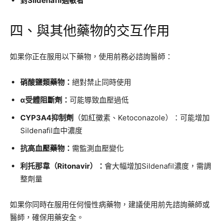
對Sildenafil過敏者
四、與其他藥物的交互作用
如果你正在服用以下藥物，使用前務必諮詢醫師：
硝酸鹽類藥物：
絕對禁止同時使用
α受體阻斷劑：
可能導致血壓過低
CYP3A4抑制劑
（如紅黴素、Ketoconazole）：可能增加
Sildenafil血中濃度
抗高血壓藥物：
需監測血壓變化
利托那韋（Ritonavir）：
會大幅增加Sildenafil濃度，需調
整劑量
如果你同時在服用任何慢性病藥物，建議使用前先諮詢藥師或
醫師，確保用藥安全。