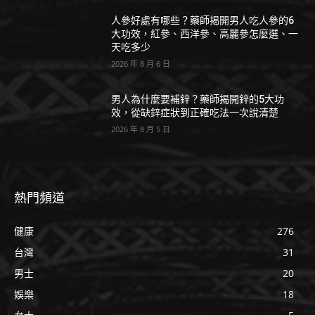
人參好處有哪些？藥師揭開男人吃人參的6
大功效，紅參、西洋參、高麗參怎麼選、一
天吃多少
2026 年 8 月 6 日
男人為什麼要補鋅？藥師揭開鋅的5大功
效，從缺鋅症狀到正確吃法一次說清楚
2026 年 8 月 5 日
熱門頻道
健康
276
台灣
31
男士
20
娛樂
18