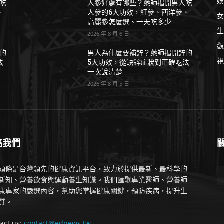
娛
吃
人參好處有哪些？藥師揭開男人吃
、
人參的6大功效，紅參、西洋參、
女
高麗參怎麼選、一天吃多少
生
2026 年 8 月 6 日
觀
的
男人為什麼要補鋅？藥師揭開鋅的
視
法
5大功效，從缺鋅症狀到正確吃法
一次說清楚
2026 年 8 月 5 日
絡我們
頭條是台灣領先的健康資訊平台，致力於提供最新、最科學的
新知、營養飲食與運動養生知識。我們匯聚專業醫師、營養師
康專家的嚴選內容，幫助您掌握健康關鍵，預防疾病，提升生
質。
act us:
contact@ednews.tw