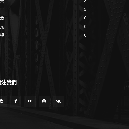
樂
18
士
5
活
0
光
0
頻
0
關注我們