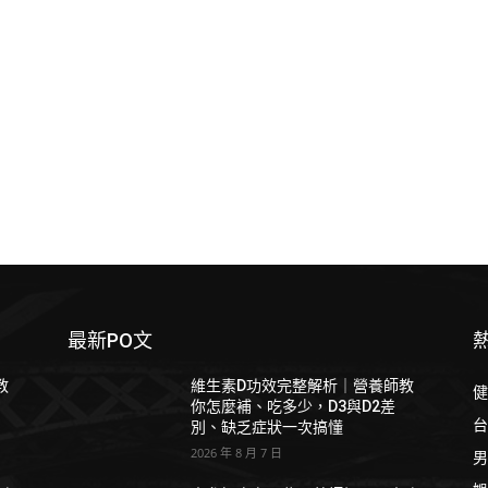
最新PO文
教
維生素D功效完整解析｜營養師教
健
你怎麼補、吃多少，D3與D2差
台
別、缺乏症狀一次搞懂
2026 年 8 月 7 日
男