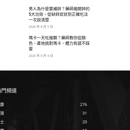
男人為什麼要補鋅？藥師揭開鋅的
5大功效，從缺鋅症狀到正確吃法
一次說清楚
2026 年 8 月 5 日
瑪卡一天吃幾顆？藥師教你從顏
色、產地挑對瑪卡，體力有感不踩
雷
2026 年 8 月 4 日
熱門頻道
康
276
灣
31
士
20