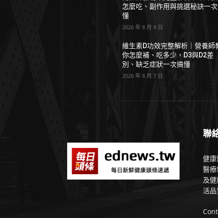
怎麼吃、副作用與挑選秘訣一次
懂
2026 年 8 月 8 日
維生素D功效完整解析｜營養師
你怎麼補、吃多少，D3與D2差
別、缺乏症狀一次搞懂
2026 年 8 月 7 日
聯
健康
醫療
及健
活品
Cont