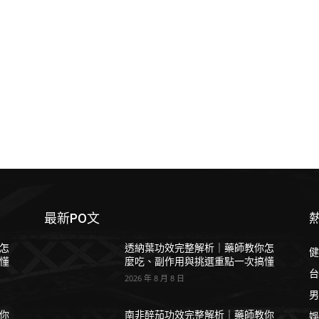
最新PO文
怎
透納葉功效完整解析｜藥師教你怎
健
懂
麼吃、副作用與挑選重點一次搞懂
台
2026 年 8 月 8 日
男
娛
你
南非醉茄功效完整解析｜藥師教你