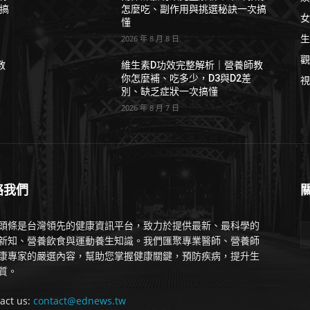
搞
怎麼吃、副作用與挑選秘訣一次搞
女
懂
生
2026 年 8 月 8 日
觀
教
維生素D功效完整解析｜營養師教
你怎麼補、吃多少，D3與D2差
視
別、缺乏症狀一次搞懂
2026 年 8 月 7 日
絡我們
頭條是台灣領先的健康資訊平台，致力於提供最新、最科學的
新知、營養飲食與運動養生知識。我們匯聚專業醫師、營養師
康專家的嚴選內容，幫助您掌握健康關鍵，預防疾病，提升生
質。
act us:
contact@ednews.tw