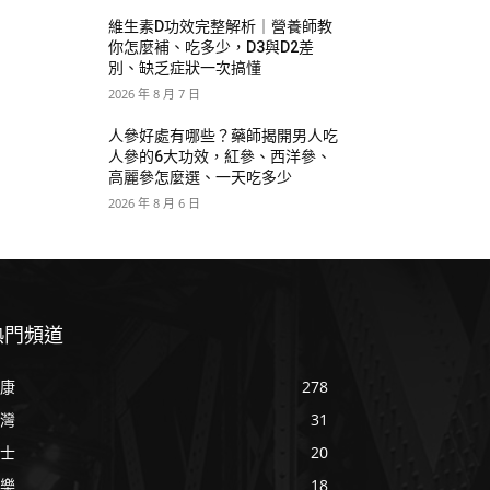
維生素D功效完整解析｜營養師教
你怎麼補、吃多少，D3與D2差
別、缺乏症狀一次搞懂
2026 年 8 月 7 日
人參好處有哪些？藥師揭開男人吃
人參的6大功效，紅參、西洋參、
高麗參怎麼選、一天吃多少
2026 年 8 月 6 日
熱門頻道
康
278
灣
31
士
20
樂
18