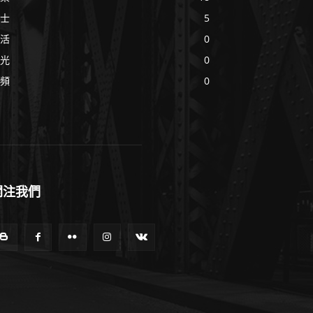
士
5
活
0
光
0
頻
0
關注我們