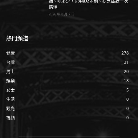
補、吃多少，D3與D2差別、缺乏症狀一次
搞懂
2026 年 8 月 7 日
熱門頻道
健康
278
台灣
31
男士
20
娛樂
18
女士
5
生活
0
觀光
0
視頻
0