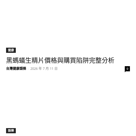
健康
黑螞蟻生精片價格與購買陷阱完整分析
台灣健康頭條
-
2026 年 7 月 11 日
0
娛樂