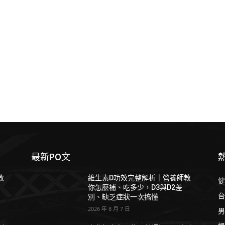
最新PO文
教
維生素D功效完整解析｜營養師教
健
你怎麼補、吃多少，D3與D2差
台
別、缺乏症狀一次搞懂
2026 年 8 月 7 日
男