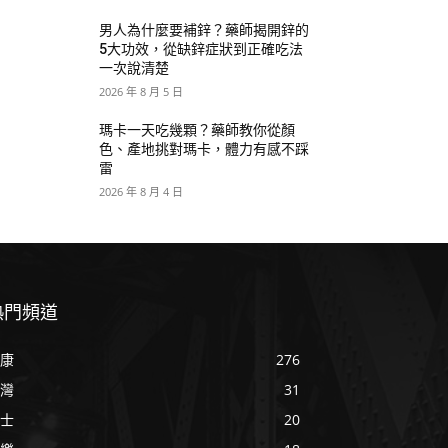
男人為什麼要補鋅？藥師揭開鋅的
5大功效，從缺鋅症狀到正確吃法
一次說清楚
2026 年 8 月 5 日
瑪卡一天吃幾顆？藥師教你從顏
色、產地挑對瑪卡，體力有感不踩
雷
2026 年 8 月 4 日
熱門頻道
康
276
灣
31
士
20