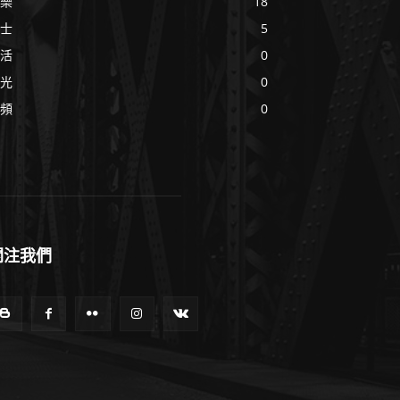
樂
18
士
5
活
0
光
0
頻
0
關注我們