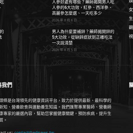
娛
吃
人參好處有哪些？藥師揭開男人吃
、
人參的6大功效，紅參、西洋參、
女
高麗參怎麼選、一天吃多少
生
2026 年 8 月 6 日
觀
的
男人為什麼要補鋅？藥師揭開鋅的
視
法
5大功效，從缺鋅症狀到正確吃法
一次說清楚
2026 年 8 月 5 日
絡我們
頭條是台灣領先的健康資訊平台，致力於提供最新、最科學的
新知、營養飲食與運動養生知識。我們匯聚專業醫師、營養師
康專家的嚴選內容，幫助您掌握健康關鍵，預防疾病，提升生
質。
act us:
contact@ednews.tw