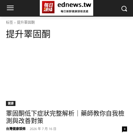
标签
提升睪固酮
提升睪固酮
健康
睪固酮低下症狀完整解析｜藥師教你自我檢
測與改善對策
台灣健康頭條
-
2026 年 7 月 16 日
0