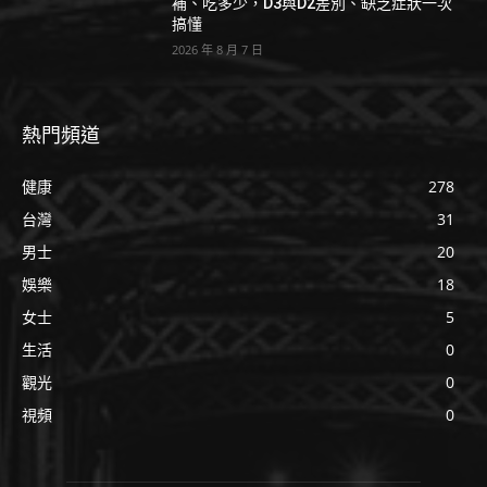
補、吃多少，D3與D2差別、缺乏症狀一次
搞懂
2026 年 8 月 7 日
熱門頻道
健康
278
台灣
31
男士
20
娛樂
18
女士
5
生活
0
觀光
0
視頻
0