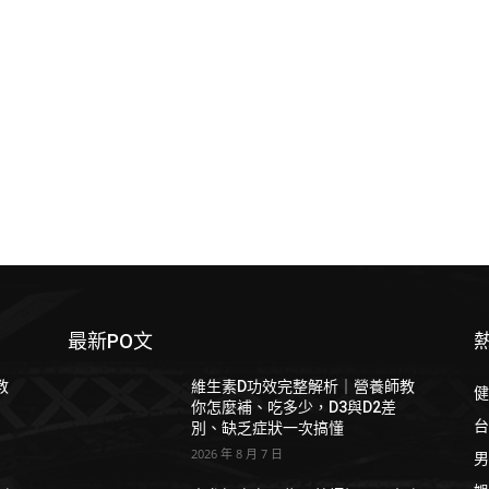
最新PO文
教
維生素D功效完整解析｜營養師教
健
你怎麼補、吃多少，D3與D2差
台
別、缺乏症狀一次搞懂
2026 年 8 月 7 日
男