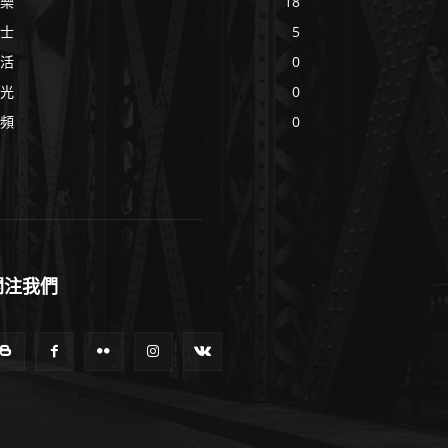
樂
18
士
5
活
0
光
0
頻
0
關注我們