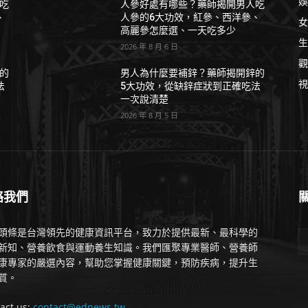
娛
吃
人參好處有哪些？藥師揭開男人吃
、
人參的6大功效，紅參、西洋參、
女
高麗參怎麼選、一天吃多少
生
2026 年 8 月 6 日
觀
的
男人為什麼要補鋅？藥師揭開鋅的
視
法
5大功效，從缺鋅症狀到正確吃法
一次說清楚
2026 年 8 月 5 日
絡我們
頭條是台灣領先的健康資訊平台，致力於提供最新、最科學的
新知、營養飲食與運動養生知識。我們匯聚專業醫師、營養師
康專家的嚴選內容，幫助您掌握健康關鍵，預防疾病，提升生
質。
act us:
contact@ednews.tw